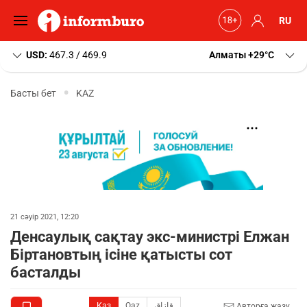
RU
USD:
467.3 / 469.9
Алматы
+29
C
Басты бет
KAZ
21 сәуір 2021, 12:20
Денсаулық сақтау экс-министрі Елжан
Біртановтың ісіне қатысты сот
басталды
Қаз
Qaz
قازاق
Авторға жазу