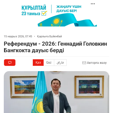
15 наурыз 2026, 07:45
•
Қарлыға Бүйенбай
Референдум - 2026: Геннадий Головкин
Бангкокта дауыс берді
Қаз
Qaz
قازاق
Авторға жазу