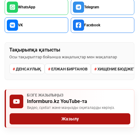
WhatsApp
Telegram
VK
Facebook
Тақырыпқа қатысты
Осы тақырыптар бойынша жаңалықтар мен мақалалар
ДЕНСАУЛЫҚ
ЕЛЖАН БИРТАНОВ
ХИЩЕНИЕ БЮДЖЕТН
БІЗГЕ ЖАЗЫЛЫҢЫЗ
Informburo.kz YouTube-та
Видео, сұхбат және маңызды оқиғаларды көріңіз.
Жазылу