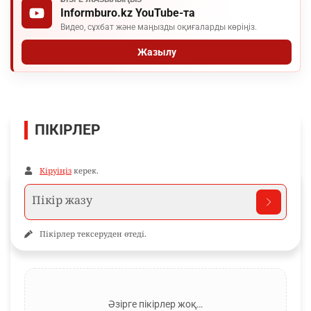
Informburo.kz YouTube-та
Видео, сұхбат және маңызды оқиғаларды көріңіз.
Жазылу
ПІКІРЛЕР
Кіруіңіз
керек.
Пікірлер тексеруден өтеді.
Әзірге пікірлер жоқ…