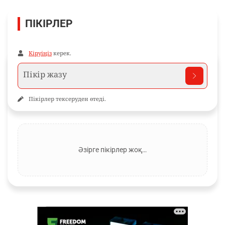
ПІКІРЛЕР
Кіруіңіз
керек.
Пікірлер тексеруден өтеді.
Әзірге пікірлер жоқ…