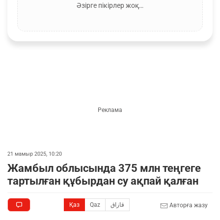
Әзірге пікірлер жоқ…
21 мамыр 2025, 10:20
Жамбыл облысында 375 млн теңгеге
тартылған құбырдан су ақпай қалған
Қаз
Qaz
قازاق
Авторға жазу