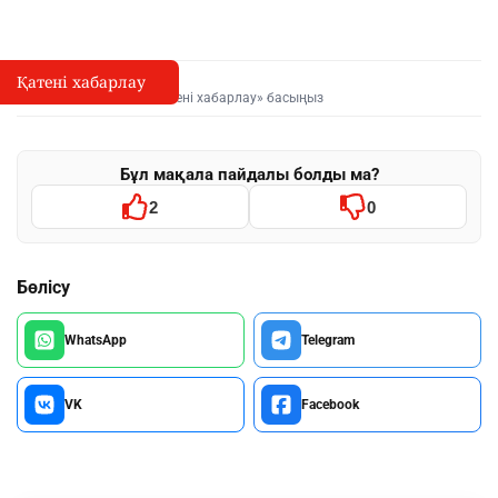
Қатені хабарлау
Қате туралы хабарлау
I
Мәтінді белгілеп, «Қатені хабарлау» басыңыз
Бұл мақала пайдалы болды ма?
2
0
Бөлісу
WhatsApp
Telegram
VK
Facebook