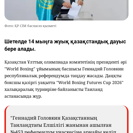
Фото: ҚР СІМ баспасөз қызметі
Шетелде 14 мыңға жуық қазақстандық дауыс
бере алады.
Қазақстан Ұлттық олимпиада комитетінің президенті әрі
"World Boxing" ұйымының басшысы Геннадий Головкин
республикалық референдумда таңдау жасады. Даңқты
боксшы қазіргі уақытта "World Boxing Futures Cup 2026"
халықаралық турниріне байланысты Таиланд
астанасында жүр.
"Геннадий Головкин Қазақстанның
Таиландтағы Елшілігі жанынан ашылған
№453 референдум учаскесіне арнайы келіп,