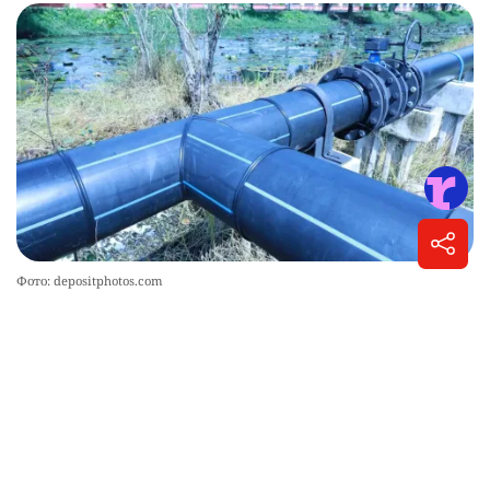
Фото: depositphotos.com
Көкбастау тұрғындары әкімдікке наразылығын
білдірді.
Жамбыл облысында су мәселесі күрделі жағдайға
айналғаны жан-жақты айтылып жатыр. Ауыл тұрғындары
әкімдіктің әрекетіне наразы, себебі 375 миллион теңге