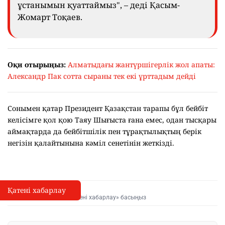
ұстанымын қуаттаймыз", – деді Қасым-
Жомарт Тоқаев.
Оқи отырыңыз:
Алматыдағы жантүршігерлік жол апаты:
Александр Пак сотта сыраны тек екі ұрттадым дейді
Сонымен қатар Президент Қазақстан тарапы бұл бейбіт
келісімге қол қою Таяу Шығыста ғана емес, одан тысқары
аймақтарда да бейбітшілік пен тұрақтылықтың берік
негізін қалайтынына кәміл сенетінін жеткізді.
Қатені хабарлау
Қате туралы хабарлау
I
Мәтінді белгілеп, «Қатені хабарлау» басыңыз