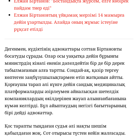
Елжан Біртанов: "Бостандықта жүрсем, елге көбірек
пайдам тиер еді"
Елжан Біртановтың үйқамақ мерзімі 14 мамырға
дейін ұзартылды. Алайда оның жұмыс істеуіне
рұқсат етілді
Дегенмен, күдіктінің адвокаттары соттан Біртановты
босатуды сұрады. Олар осы уақытқа дейін бұрынғы
министрдің кінәлі екенін дәлелдейтін бір де бір дерек
табылмағанын алға тартты. Сондай-ақ, қазір тергеу
көптеген заңбұзушылықтармен өтіп жатқанын айтты.
Қорғаушы тарап әлі күнге дейін сандық медициналық
платформаларды әзірлеумен айналысқан шетелдік
компаниялардың өкілдерінен жауап алынғанбағанына
күмән келтірді. Бұл айыптаудың негізгі бағыттарының
бірі дейді адвокаттар.
Қос тарапты тыңдаған судья әлі нақты шешім
қабылдаған жоқ. Сот отырысы түстен кейін жалғасады.