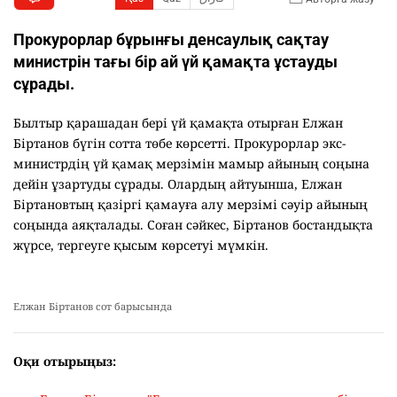
Прокурорлар бұрынғы денсаулық сақтау
министрін тағы бір ай үй қамақта ұстауды
сұрады.
Былтыр қарашадан бері үй қамақта отырған Елжан
Біртанов бүгін сотта төбе көрсетті. Прокурорлар экс-
министрдің үй қамақ мерзімін мамыр айының соңына
дейін ұзартуды сұрады. Олардың айтуынша, Елжан
Біртановтың қазіргі қамауға алу мерзімі сәуір айының
соңында аяқталады. Соған сәйкес, Біртанов бостандықта
жүрсе, тергеуге қысым көрсетуі мүмкін.
Елжан Біртанов сот барысында
Оқи отырыңыз: