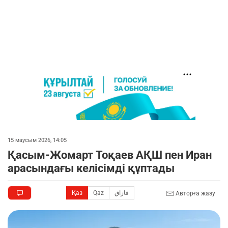
15 маусым 2026, 14:05
Қасым-Жомарт Тоқаев АҚШ пен Иран
арасындағы келісімді құптады
Қаз
Qaz
قازاق
Авторға жазу