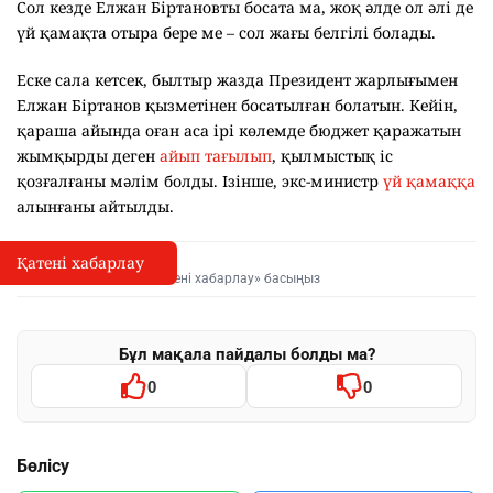
Сол кезде Елжан Біртановты босата ма, жоқ әлде ол әлі де
үй қамақта отыра бере ме – сол жағы белгілі болады.
Еске сала кетсек, былтыр жазда Президент жарлығымен
Елжан Біртанов қызметінен босатылған болатын. Кейін,
қараша айында оған аса ірі көлемде бюджет қаражатын
жымқырды деген
айып тағылып
, қылмыстық іс
қозғалғаны мәлім болды. Ізінше, экс-министр
үй қамаққа
алынғаны айтылды.
Қатені хабарлау
Қате туралы хабарлау
I
Мәтінді белгілеп, «Қатені хабарлау» басыңыз
Бұл мақала пайдалы болды ма?
0
0
Бөлісу