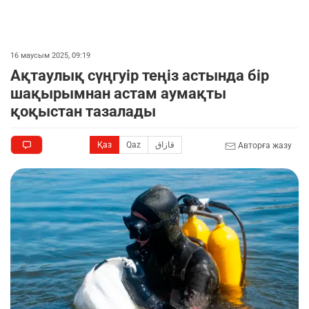
16 маусым 2025, 09:19
Ақтаулық сүңгуір теңіз астында бір
шақырымнан астам аумақты
қоқыстан тазалады
Қаз
Qaz
قازاق
Авторға жазу