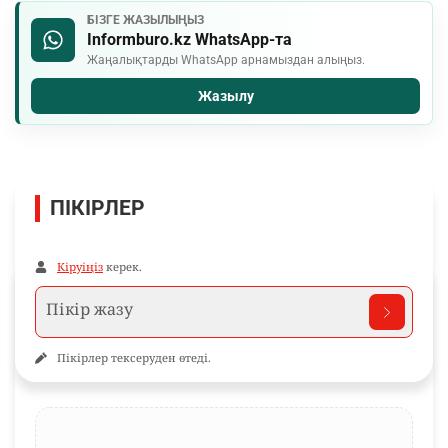
БІЗГЕ ЖАЗЫЛЫҢЫЗ
Informburo.kz WhatsApp-та
Жаңалықтарды WhatsApp арнамыздан алыңыз.
Жазылу
ПІКІРЛЕР
Кіруіңіз
керек.
Пікірлер тексеруден өтеді.