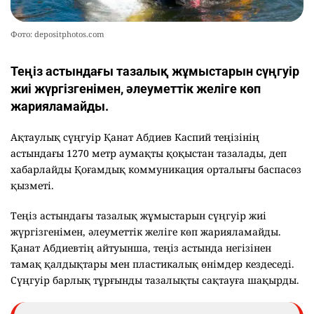
Фото: depositphotos.com
Теңіз астындағы тазалық жұмыстарын сүңгуір
жиі жүргізгенімен, әлеуметтік желіге көп
жарияламайды.
Ақтаулық сүңгуір Қанат Абдиев Каспий теңізінің
астындағы 1270 метр аумақты қоқыстан тазалады, деп
хабарлайды Қоғамдық коммуникация орталығы баспасөз
қызметі.
Теңіз астындағы тазалық жұмыстарын сүңгуір жиі
жүргізгенімен, әлеуметтік желіге көп жарияламайды.
Қанат Абдиевтің айтуынша, теңіз астында негізінен
тамақ қалдықтары мен пластикалық өнімдер кездеседі.
Сүңгуір барлық тұрғынды тазалықты сақтауға шақырды.