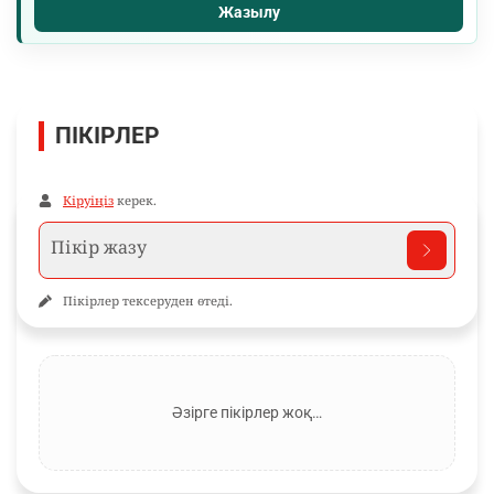
Жазылу
ПІКІРЛЕР
Кіруіңіз
керек.
Пікірлер тексеруден өтеді.
Әзірге пікірлер жоқ…