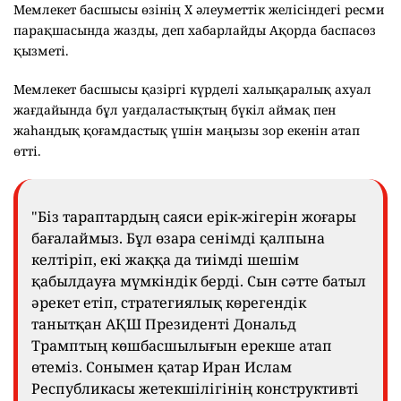
Мемлекет басшысы өзінің Х әлеуметтік желісіндегі ресми
парақшасында жазды, деп хабарлайды Ақорда баспасөз
қызметі.
Мемлекет басшысы қазіргі күрделі халықаралық ахуал
жағдайында бұл уағдаластықтың бүкіл аймақ пен
жаһандық қоғамдастық үшін маңызы зор екенін атап
өтті.
"Біз тараптардың саяси ерік-жігерін жоғары
бағалаймыз. Бұл өзара сенімді қалпына
келтіріп, екі жаққа да тиімді шешім
қабылдауға мүмкіндік берді. Сын сәтте батыл
әрекет етіп, стратегиялық көрегендік
танытқан АҚШ Президенті Дональд
Трамптың көшбасшылығын ерекше атап
өтеміз. Сонымен қатар Иран Ислам
Республикасы жетекшілігінің конструктивті