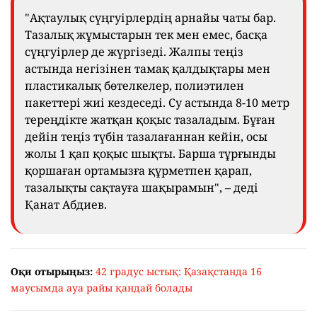
"Ақтаулық сүңгуірлердің арнайы чаты бар.
Тазалық жұмыстарын тек мен емес, басқа
сүңгуірлер де жүргізеді. Жалпы теңіз
астында негізінен тамақ қалдықтары мен
пластикалық бөтелкелер, полиэтилен
пакеттері жиі кездеседі. Су астында 8-10 метр
тереңдікте жатқан қоқыс тазаладым. Бұған
дейін теңіз түбін тазалағаннан кейін, осы
жолы 1 қап қоқыс шықты. Барша тұрғынды
қоршаған ортамызға құрметпен қарап,
тазалықты сақтауға шақырамын", – деді
Қанат Абдиев.
Оқи отырыңыз:
42 градус ыстық: Қазақстанда 16
маусымда ауа райы қандай болады