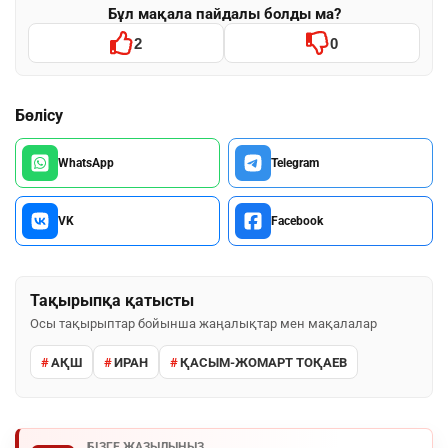
Бұл мақала пайдалы болды ма?
2
0
Бөлісу
WhatsApp
Telegram
VK
Facebook
Тақырыпқа қатысты
Осы тақырыптар бойынша жаңалықтар мен мақалалар
АҚШ
ИРАН
ҚАСЫМ-ЖОМАРТ ТОҚАЕВ
БІЗГЕ ЖАЗЫЛЫҢЫЗ