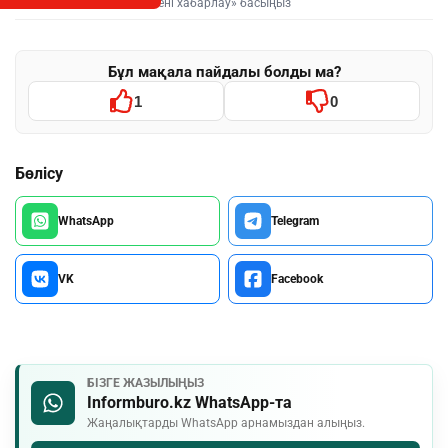
Мәтінді белгілеп, «Қатені хабарлау» басыңыз
Бұл мақала пайдалы болды ма?
1
0
Бөлісу
WhatsApp
Telegram
VK
Facebook
БІЗГЕ ЖАЗЫЛЫҢЫЗ
Informburo.kz WhatsApp-та
Жаңалықтарды WhatsApp арнамыздан алыңыз.