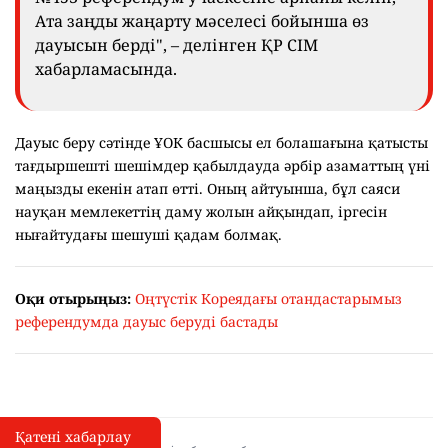
Ата заңды жаңарту мәселесі бойынша өз
дауысын берді", – делінген ҚР СІМ
хабарламасында.
Дауыс беру сәтінде ҰОК басшысы ел болашағына қатысты
тағдыршешті шешімдер қабылдауда әрбір азаматтың үні
маңызды екенін атап өтті. Оның айтуынша, бұл саяси
науқан мемлекеттің даму жолын айқындап, іргесін
нығайтудағы шешуші қадам болмақ.
Оқи отырыңыз:
Оңтүстік Кореядағы отандастарымыз
референдумда дауыс беруді бастады
Қатені хабарлау
Қате туралы хабарлау
I