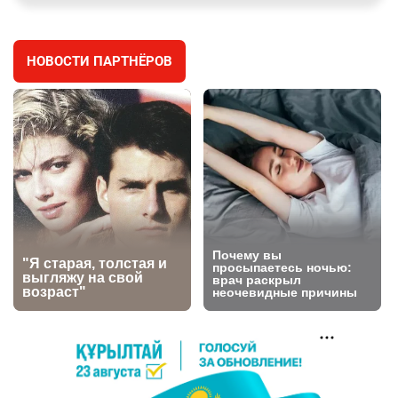
заработал уголовное дело
3022
11
88
НОВОСТИ ПАРТНЁРОВ
🐏 Скота больше, а мясо дороже. Почему в
4
Казахстане продолжают расти цены на
баранину и конину
2706
5
18
⚠️ Доброе утро, друзья! Предлагаем обзор
5
главных новостей за 4 августа
2804
0
1
🗣Глава государства направил телеграмму
6
соболезнования родным и близким Халық
қаһарманы Ивана Гапича
2779
2
42
🇫🇷 Клуб ПСЖ объявил об открытии своей
7
футбольной академии в Астане