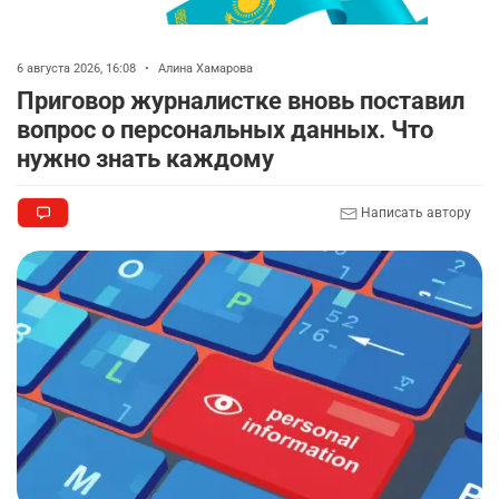
2826
2
40
🚗 Казахстанцев убедили оформить
8
6 августа 2026, 16:08
•
Алина Хамарова
автокредиты за вознаграждение
Приговор журналистке вновь поставил
2748
0
11
вопрос о персональных данных. Что
нужно знать каждому
👀 Опубликован список обладателей
9
образовательных грантов
2324
0
8
Написать автору
🪱 "Мы думаем, что правим миром, но это не
10
так". Как дьявольские черви меняют наше
представление о жизни на Земле
2352
0
12