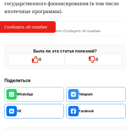
государственного финансирования (в том числе
ипотечные программы).
Сообщить об ошибке
Сообщить об опечатке
I
Выделите фрагмент и нажмите «Сообщить об ошибке»
Была ли эта статья полезной?
0
0
Поделиться
WhatsApp
Telegram
VK
Facebook