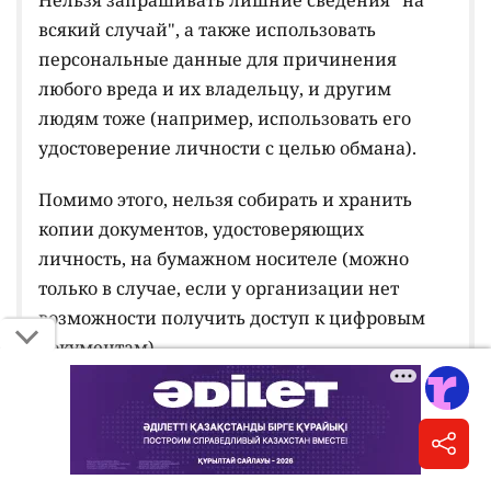
Нельзя запрашивать лишние сведения "на
всякий случай", а также использовать
персональные данные для причинения
любого вреда и их владельцу, и другим
людям тоже (например, использовать его
удостоверение личности с целью обмана).
Помимо этого, нельзя собирать и хранить
копии документов, удостоверяющих
личность, на бумажном носителе (можно
только в случае, если у организации нет
возможности получить доступ к цифровым
документам).
Важно:
обрабатывать персональные данные
тоже
можно
только с согласия человека. Так,
на многих сайтах часто можно заметить
всплывающее окно с просьбой дать