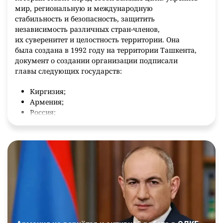
мир, региональную и международную
стабильность и безопасность, защитить
независимость различных стран-членов,
их суверенитет и целостность территории. Она
была создана в 1992 году на территории Ташкента,
документ о создании организации подписали
главы следующих государств:
Киргизия;
Армения;
Россия;
Казахстан;
Узбекистан;
Таджикистан.
Через год к ней присоединилось еще три
государства: Белоруссия, Азербайджан, Грузия.
Высшим и главным органом ОДКБ является Совет
коллективной безопасности, куда входят главы тех
стран, что являются участниками организации.