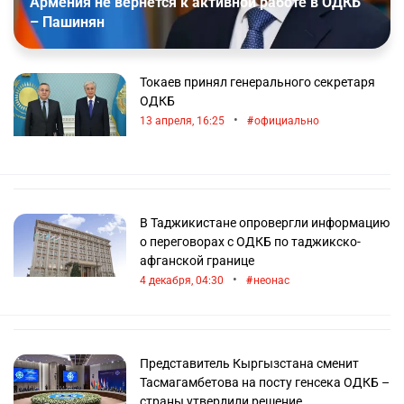
Армения не вернётся к активной работе в ОДКБ
Главной задачей Совета является рассмотрение
– Пашинян
основных принципов и вопросов по работе органа,
а также прием решений для реализации целей
организации. Каждый член имеет право покинуть
орган в любое время по собственному желанию.
Токаев принял генерального секретаря
ОДКБ старается защитить своих членов
ОДКБ
от террористических атак, военно-политических
•
13 апреля, 16:25
официально
агрессий, крупных природных катастроф. Сегодня
происходит эффективное реформирование военных
сил для укрепления Организации.
В Таджикистане опровергли информацию
о переговорах с ОДКБ по таджикско-
афганской границе
•
4 декабря, 04:30
неонас
Представитель Кыргызстана сменит
Тасмагамбетова на посту генсека ОДКБ –
страны утвердили решение