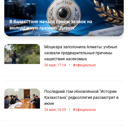
В Казахстане начали приём заявок на
молодёжную премию "Дарын"
Мошкара заполонила Алматы: учёные
назвали предварительные причины
нашествия насекомых
•
26 мая, 17:14
официально
Последний том обновлённой "Истории
Казахстана" редколлегия рассмотрит в
июне
•
26 мая, 16:25
официально