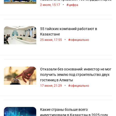
•
2 июля, 15:17
цифра
Всегда можно узнать о последних новостях
экономики и иностранном инвестировании с
помощью новостного портала Информбюро. Все
самые важные события в стране и за ее пределами
55 тайских компаний работают в
освещаются на страницах информационного
Казахстане
ресурса: читатели узнают обо всем первыми.
•
25 июня, 17:55
официально
Отказали без оснований: инвестор не мог
получить землю под строительство двух
гостиниц в Алматы
•
17 июня, 21:29
официально
Какие страны больше всего
инвестировали в Казахстан в 2025 году