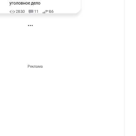
уголовное дело
2830
11
86
⚠️ Доброе утро, друзья!
3
Предлагаем обзор главных
новостей за 4 августа
2650
0
1
🗣Глава государства
4
направил телеграмму
соболезнования родным и
близким Халық қаһарманы
Ивана Гапича
2675
2
42
🇫🇷 Клуб ПСЖ объявил об
5
открытии своей футбольной
академии в Астане
2664
2
39