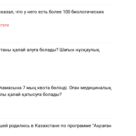
казал, что у него есть более 100 биологических
стати
отаны қалай алуға болады? Шағын нұсқаулық
ламасына 7 мың квота бөлінді. Оған медициналық
лы қалай қатысуға болады?
шей родились в Казахстане по программе "Аңсаған