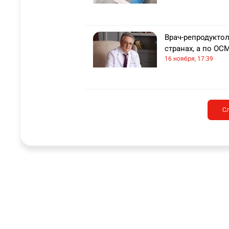
Врач-репродуктол
странах, а по О
16 ноября, 17:39
С