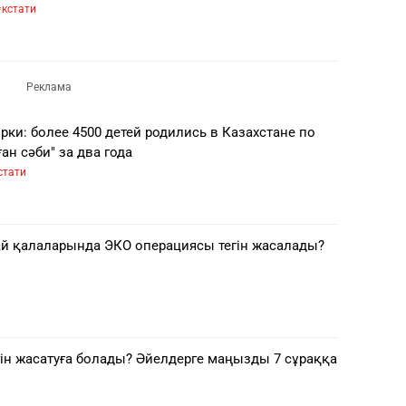
кстати
рки: более 4500 детей родились в Казахстане по
ан сәби" за два года
стати
й қалаларында ЭКО операциясы тегін жасалады?
гін жасатуға болады? Әйелдерге маңызды 7 сұраққа