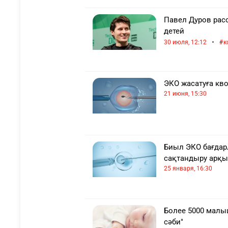
Павел Дуров расс
детей
•
30 июля, 12:12
к
ЭКО жасатуға кв
21 июня, 15:30
Биыл ЭКО бағдар
сақтандыру арқы
25 января, 16:30
Более 5000 малы
сәби"