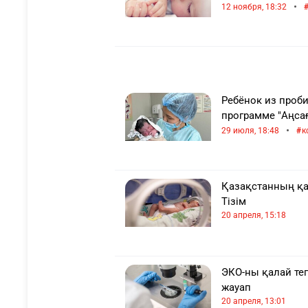
•
12 ноября, 18:32
Ребёнок из проби
программе "Аңсағ
•
29 июля, 18:48
к
Қазақстанның қа
Тізім
20 апреля, 15:18
ЭКО-ны қалай те
жауап
20 апреля, 13:01