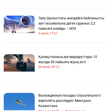
Таяу Шығыстағы жағдайға байланысты
әуе тасымалына деген сұраныс 2,2
пайызға азайды – IATA
2 июля, 17:27
Қазақстанның әуе маршруттары 10
жылда 50 пайызға жуық өсті
30 июня, 09:12
Вынужденную посадку спасательного
вертолёта расследует Минтранс
Казахстана