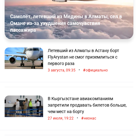
Самолёт, летевший из Медины в Алматы, сел в
Омане из-за ухудшения самочувствия
пассажира
Летевший из Алматы в Астану борт
FlyArystan не смог приземлиться с
первого раза
•
3 августа, 09:35
официально
В Кыргызстане авиакомпаниям
запретили продавать билетов больше,
чем мест на борту
•
27 июля, 19:22
неонас