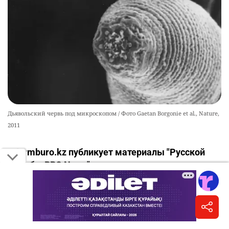
Дьявольский червь под микроскопом / Фото Gaetan Borgonie et al., Nature,
2011
Informburo.kz публикует материалы "Русской
службы BBC News".
Когда учёные обнаружили особь неизвестного
ранее вида червя в глубине земной коры,
необычайно удачное стечение обстоятельств