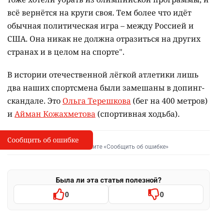
всё вернётся на круги своя. Тем более что идёт
обычная политическая игра – между Россией и
США. Она никак не должна отразиться на других
странах и в целом на спорте".
В истории отечественной лёгкой атлетики лишь
два наших спортсмена были замешаны в допинг-
скандале. Это
Ольга Терешкова
(бег на
400 метров
)
и
Айман Кожахметова
(спортивная ходьба).
Сообщить об ошибке
Сообщить об опечатке
I
Выделите фрагмент и нажмите «Сообщить об ошибке»
Была ли эта статья полезной?
0
0