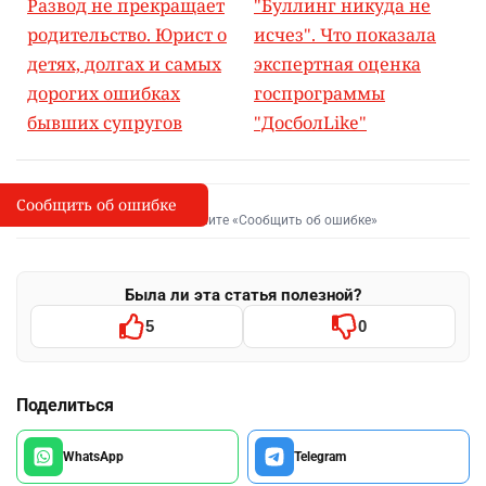
Развод не прекращает
"Буллинг никуда не
родительство. Юрист о
исчез". Что показала
детях, долгах и самых
экспертная оценка
дорогих ошибках
госпрограммы
бывших супругов
"ДосболLike"
Сообщить об ошибке
Сообщить об опечатке
I
Выделите фрагмент и нажмите «Сообщить об ошибке»
Была ли эта статья полезной?
5
0
Поделиться
WhatsApp
Telegram