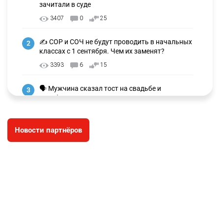
зачитали в суде
3407
0
25
✍️ СОР и СОЧ не будут проводить в начальных
2
классах с 1 сентября. Чем их заменят?
3393
6
15
🗣 Мужчина сказал тост на свадьбе и
3
заработал уголовное дело
3073
11
88
Новости партнёров
🐏 Скота больше, а мясо дороже. Почему в
4
Казахстане продолжают расти цены на
баранину и конину
2781
5
18
🏠 Оправданному пастуху из Актобе подарили
5
квартиру
2581
7
74