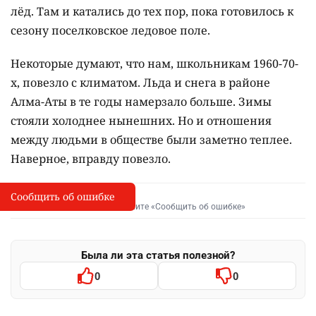
лёд. Там и катались до тех пор, пока готовилось к
сезону поселковское ледовое поле.
Некоторые думают, что нам, школьникам 1960-70-
х, повезло с климатом. Льда и снега в районе
Алма-Аты в те годы намерзало больше. Зимы
стояли холоднее нынешних. Но и отношения
между людьми в обществе были заметно теплее.
Наверное, вправду повезло.
Сообщить об ошибке
Сообщить об опечатке
I
Выделите фрагмент и нажмите «Сообщить об ошибке»
Была ли эта статья полезной?
0
0