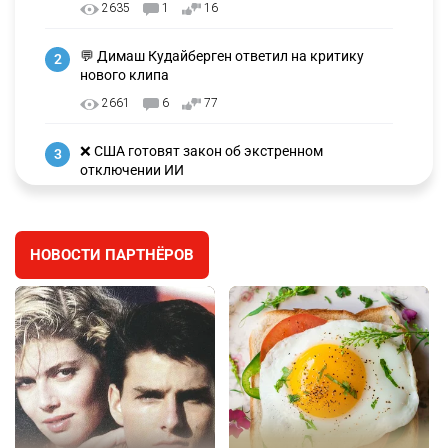
2635
1
16
💬 Димаш Кудайберген ответил на критику
2
нового клипа
2661
6
77
❌ США готовят закон об экстренном
3
отключении ИИ
2697
1
39
🗣 Мужчина сказал тост на свадьбе и
4
НОВОСТИ ПАРТНЁРОВ
заработал уголовное дело
2393
11
79
🗣Глава государства направил телеграмму
5
соболезнования родным и близким Халық
қаһарманы Ивана Гапича
2405
2
41