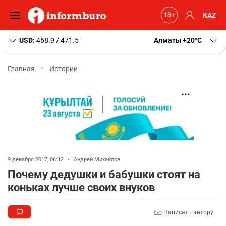
KAZ
USD:
468.9 / 471.5
Алматы
+20
C
Главная
Истории
9 декабря 2017, 06:12
•
Андрей Михайлов
Почему дедушки и бабушки стоят на
коньках лучше своих внуков
Написать автору