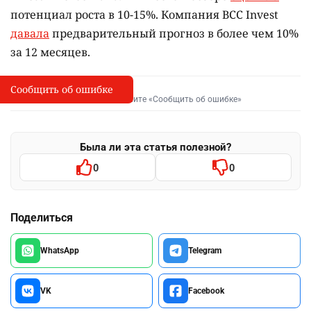
потенциал роста в 10-15%. Компания BCC Invest
давала
предварительный прогноз в более чем 10%
за 12 месяцев.
Сообщить об ошибке
Сообщить об опечатке
I
Выделите фрагмент и нажмите «Сообщить об ошибке»
Была ли эта статья полезной?
0
0
Поделиться
WhatsApp
Telegram
VK
Facebook