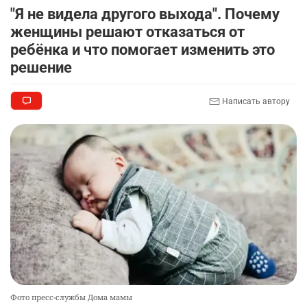
"Я не видела другого выхода". Почему
2751
0
11
женщины решают отказаться от
ребёнка и что помогает изменить это
👀 Опубликован список обладателей
9
образовательных грантов
решение
2331
0
8
Написать автору
🪱 "Мы думаем, что правим миром, но это не
10
так". Как дьявольские черви меняют наше
представление о жизни на Земле
2354
0
12
Фото пресс-службы Дома мамы