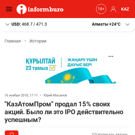
KAZ
USD:
468.7 / 471.3
Алматы
+24
C
Главная
Истории
16 ноября 2018, 17:11
•
Юрий Масанов
"КазАтомПром" продал 15% своих
акций. Было ли это IPO действительно
успешным?
Написать автору