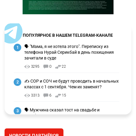
ПОПУЛЯРНОЕ В НАШЕМ TELEGRAM-КАНАЛЕ
🗣 "Мама, я не хотела этого". Переписку из
1
телефона Нурай Серикбай в день похищения
зачитали в суде
3295
0
22
✍️ СОР и СОЧ не будут проводить в начальных
2
классах с 1 сентября. Чем их заменят?
3313
6
15
🗣 Мужчина сказал тост на свадьбе и
3
заработал уголовное дело
3024
11
88
НОВОСТИ ПАРТНЁРОВ