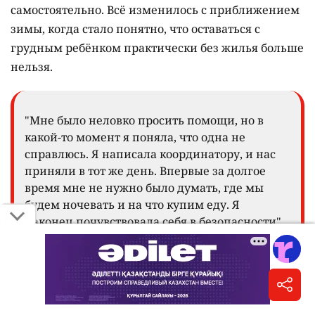
самостоятельно. Всё изменилось с приближением
зимы, когда стало понятно, что оставаться с
грудным ребёнком практически без жилья больше
нельзя.
"Мне было неловко просить помощи, но в
какой-то момент я поняла, что одна не
справлюсь. Я написала координатору, и нас
приняли в тот же день. Впервые за долгое
время мне не нужно было думать, где мы
будем ночевать и на что купим еду. Я
наконец почувствовала себя в безопасности",
– призналась собеседница.
В ресурсном центре Инне помогли оформить
прописку и адресную социальную помощь.