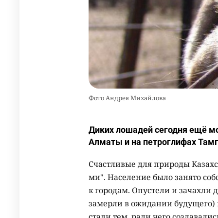
Фото Андрея Михайлова
Диких лошадей сегодня ещё мо
Алматы и на петроглифах Там
Счастливые для природы Казахст
ми". Население было занято с
к городам. Опустели и зачахли 
замерли в ожидании будущего)
стали тем, ради чего создавалис