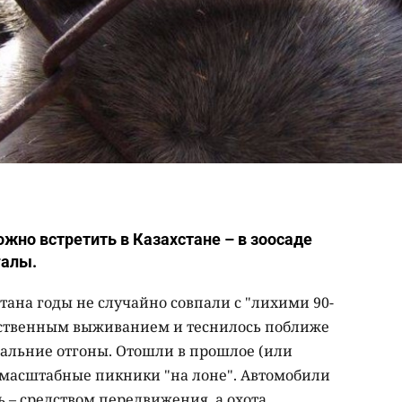
жно встретить в Казахстане – в зоосаде
галы.
ана годы не случайно совпали с "лихими 90-
обственным выживанием и теснилось поближе
дальние отгоны. Отошли в прошлое (или
 масштабные пикники "на лоне". Автомобили
ь – средством передвижения, а охота,