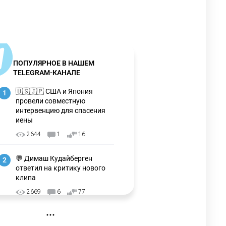
ПОПУЛЯРНОЕ В НАШЕМ
TELEGRAM-КАНАЛЕ
🇺🇸🇯🇵 США и Япония
1
провели совместную
интервенцию для спасения
иены
2644
1
16
💬 Димаш Кудайберген
2
ответил на критику нового
клипа
2669
6
77
❌ США готовят закон об
3
экстренном отключении ИИ