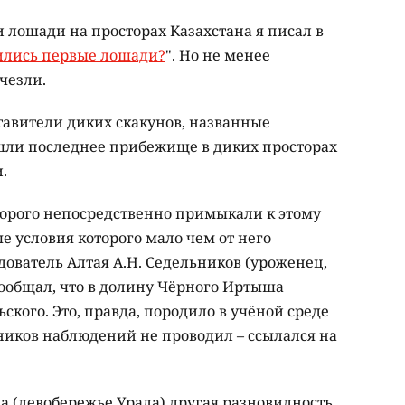
лошади на просторах Казахстана я писал в
вились первые лошади?
". Но не менее
чезли.
тавители диких скакунов, названные
шли последнее прибежище в диких просторах
.
оторого непосредственно примыкали к этому
 условия которого мало чем от него
ователь Алтая А.Н. Седельников (уроженец,
 сообщал, что в долину Чёрного Иртыша
ского. Это, правда, породило в учёной среде
иков наблюдений не проводил – ссылался на
на (левобережье Урала) другая разновидность