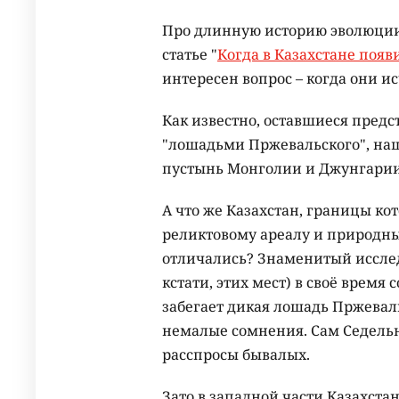
Про длинную историю эволюции 
статье "
Когда в Казахстане поя
интересен вопрос – когда они ис
Как известно, оставшиеся предс
"лошадьми Пржевальского", на
пустынь Монголии и Джунгарии
А что же Казахстан, границы к
реликтовому ареалу и природные
отличались? Знаменитый исслед
кстати, этих мест) в своё время
забегает дикая лошадь Пржеваль
немалые сомнения. Сам Седельн
расспросы бывалых.
Зато в западной части Казахста