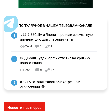
ПОПУЛЯРНОЕ В НАШЕМ TELEGRAM-КАНАЛЕ
🇺🇸🇯🇵 США и Япония провели совместную
1
интервенцию для спасения иены
2654
1
16
💬 Димаш Кудайберген ответил на критику
2
нового клипа
2681
6
77
❌ США готовят закон об экстренном
3
отключении ИИ
2713
1
39
✍️ СОР и СОЧ не будут проводить в начальных
4
Новости партнёров
классах с 1 сентября. Чем их заменят?