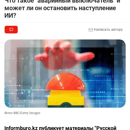
Что такое "аварийный выключатель" и
может ли он остановить наступление
🇫🇷 Клуб ПСЖ объявил об открытии своей
9
ИИ?
футбольной академии в Астане
2501
2
38
Написать автору
🚗 Казахстанцев убедили оформить
10
автокредиты за вознаграждение
2491
0
11
Фото BBC/Getty Images
Informburo.kz публикует материалы "Русской