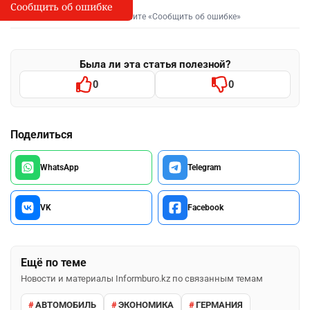
Сообщить об ошибке
Сообщить об опечатке
I
Выделите фрагмент и нажмите «Сообщить об ошибке»
Была ли эта статья полезной?
0
0
Поделиться
WhatsApp
Telegram
VK
Facebook
Ещё по теме
Новости и материалы Informburo.kz по связанным темам
АВТОМОБИЛЬ
ЭКОНОМИКА
ГЕРМАНИЯ