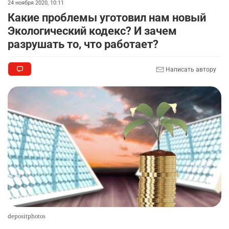
2343
1
22
24 ноября 2020, 10:11
Какие проблемы уготовил нам новый
🤔 "Буллинг никуда не исчез". Что показала
9
Экологический кодекс? И зачем
экспертная оценка госпрограммы "ДосболLike"
разрушать то, что работает?
2315
2
14
Написать автору
🐏 Скота больше, а мясо дороже. Почему в
10
Казахстане продолжают расти цены на
баранину и конину
2539
5
17
depositphotos