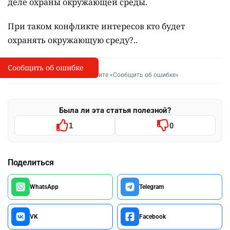
деле охраны окружающей среды.
При таком конфликте интересов кто будет
охранять окружающую среду?..
Сообщить об ошибке
Сообщить об опечатке
I
Выделите фрагмент и нажмите «Сообщить об ошибке»
Была ли эта статья полезной?
1
0
Поделиться
WhatsApp
Telegram
VK
Facebook