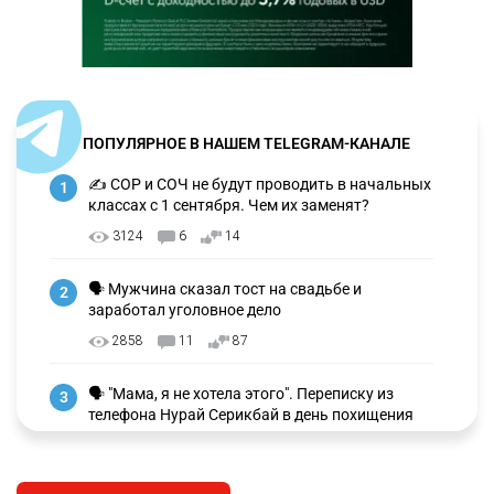
ПОПУЛЯРНОЕ В НАШЕМ TELEGRAM-КАНАЛЕ
✍️ СОР и СОЧ не будут проводить в начальных
1
классах с 1 сентября. Чем их заменят?
3124
6
14
🗣 Мужчина сказал тост на свадьбе и
2
заработал уголовное дело
2858
11
87
🗣 "Мама, я не хотела этого". Переписку из
3
телефона Нурай Серикбай в день похищения
зачитали в суде
2653
0
18