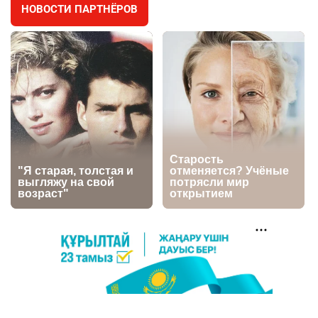
НОВОСТИ ПАРТНЁРОВ
⚠️ Доброе утро, друзья! Предлагаем обзор
4
главных новостей за 4 августа
2680
0
1
🗣Глава государства направил телеграмму
5
соболезнования родным и близким Халық
қаһарманы Ивана Гапича
2690
2
42
🇫🇷 Клуб ПСЖ объявил об открытии своей
6
футбольной академии в Астане
2686
2
39
🚗 Казахстанцев убедили оформить
7
автокредиты за вознаграждение
2679
0
11
🤝 Токаев принял главу холдинга "Байтерек"
8