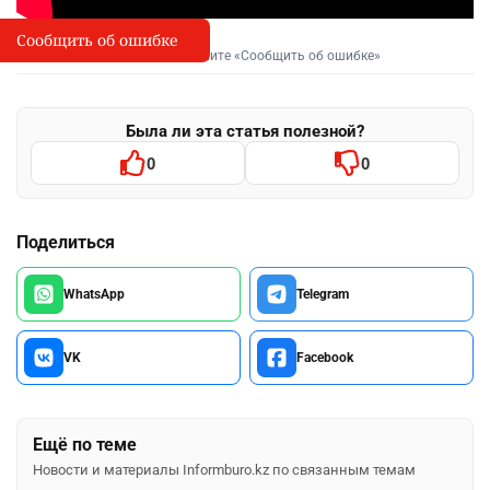
Сообщить об ошибке
Сообщить об опечатке
I
Выделите фрагмент и нажмите «Сообщить об ошибке»
Была ли эта статья полезной?
0
0
Поделиться
WhatsApp
Telegram
VK
Facebook
Ещё по теме
Новости и материалы Informburo.kz по связанным темам