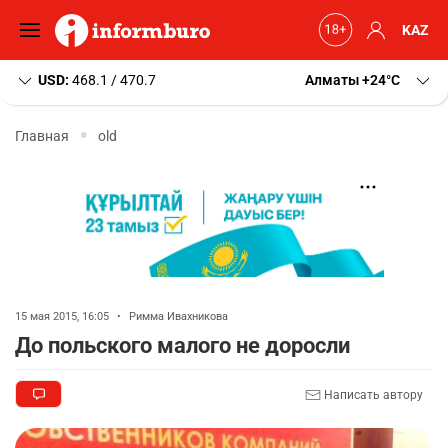
KAZ
USD:
468.1 / 470.7
Алматы
+24
C
Главная
old
15 мая 2015, 16:05
•
Римма Ивахникова
До польского малого не доросли
Написать автору