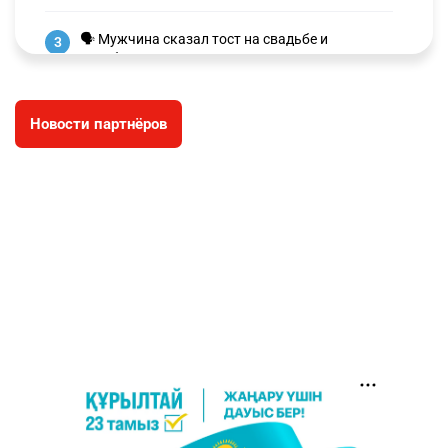
🗣 Мужчина сказал тост на свадьбе и
3
заработал уголовное дело
3073
11
88
Новости партнёров
🐏 Скота больше, а мясо дороже. Почему в
4
Казахстане продолжают расти цены на
баранину и конину
2781
5
18
🏠 Оправданному пастуху из Актобе подарили
5
квартиру
2581
7
74
⚠️ Доброе утро, друзья! Предлагаем обзор
6
главных новостей за 4 августа
2852
0
1
🗣Глава государства направил телеграмму
7