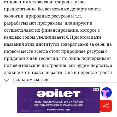
отношения человека и природы, у нас
предостаточно. Всевозможные департаменты
экологии, природных ресурсов и т.п.
разрабатывают программы, планируют и
осуществляют их финансирование, которое с
каждым годом увеличивается. При этом даже
названия этих институтов говорят сами за себя: на
первом месте всегда стоят природные ресурсы с
придачей к ней геологии, что лишь подчёркивает
потребительские настроения: мы будем черпать, а
дальше хоть трава не расти. Она и перестаёт расти
в буквальном смысле.
Главный профильный орган называется
Министерством экологии, геологии и природных
ресурсов. При этом заметим, одно лишь
упоминание названий государственных органов