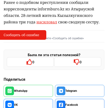
Ранее о подобном преступлении сообщали
корреспонденты informburo.kz из Атырауской
области. 28-летний житель Кызылкугинского
района три года
насиловал
свою сводную сестру.
Сообщить об ошибке
Сообщить об опечатке
I
Выделите фрагмент и нажмите «Сообщить об ошибке»
Была ли эта статья полезной?
0
0
Поделиться
WhatsApp
Telegram
VK
Facebook