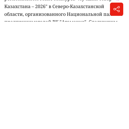
региональном этапе конкурса "Лучший товар
Казахстана – 2026" в Северо-Казахстанской
области, организованного Национальной палатой
предпринимателей РК "Атамекен". Следующим
этапом для победителя станет республиканский
финал конкурса, который пройдёт в Астане.