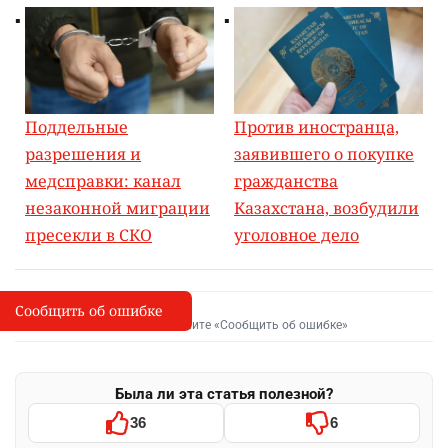
Поддельные
Против иностранца,
разрешения и
заявившего о покупке
медсправки: канал
гражданства
незаконной миграции
Казахстана, возбудили
пресекли в СКО
уголовное дело
Сообщить об ошибке
Сообщить об опечатке
I
Выделите фрагмент и нажмите «Сообщить об ошибке»
Была ли эта статья полезной?
36
6