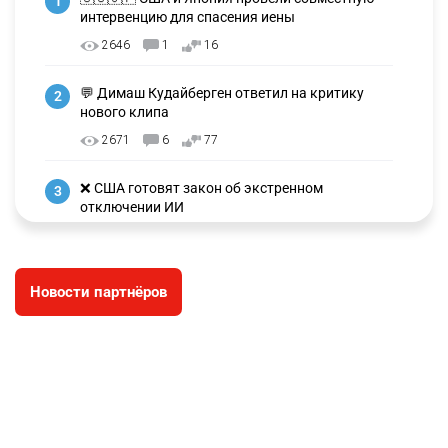
1
интервенцию для спасения иены
2646
1
16
💬 Димаш Кудайберген ответил на критику
2
нового клипа
2671
6
77
❌ США готовят закон об экстренном
3
отключении ИИ
2710
1
39
✍️ СОР и СОЧ не будут проводить в начальных
4
Новости партнёров
классах с 1 сентября. Чем их заменят?
2425
5
11
🗣 Мужчина сказал тост на свадьбе и
5
заработал уголовное дело
2470
11
82