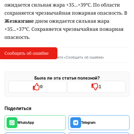
ожидается сильная жара +35...+39°C. По области
сохраняется чрезвычайная пожарная опасность. В
Жезказгане
днем ожидается сильная жара
+35...+37°C. Сохраняется чрезвычайная пожарная
опасность.
Сообщить об ошибке
Сообщить об опечатке
I
Выделите фрагмент и нажмите «Сообщить об ошибке»
Была ли эта статья полезной?
0
1
Поделиться
WhatsApp
Telegram