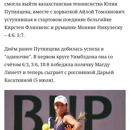
смогла выйти казахстанская теннисистка Юлия
Путинцева, вместе с хорваткой Айлой Томлянович
уступившая в стартовом поединке бельгийке
Кирстен Флипкенс и румынке Монике Никулеску
– 4:6. 5:7.
Днём ранее Путинцева добилась успеха в
"одиночке". В первом круге Уимблдона она со
счётом 6:3, 3:6, 10:8 победила полячку Магду
Линетт и теперь сыграет с россиянкой Дарьей
Касаткиной (5 июля).