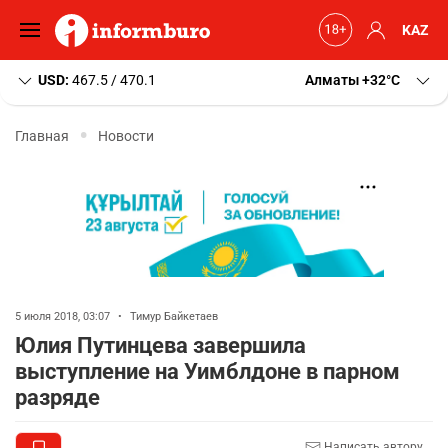
KAZ
USD:
467.5 / 470.1
Алматы
+32
C
Главная
Новости
5 июля 2018, 03:07
•
Тимур Байкетаев
Юлия Путинцева завершила
выступление на Уимблдоне в парном
разряде
Написать автору