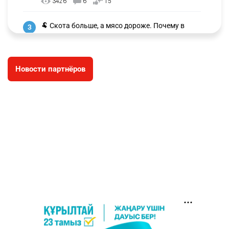
3426
6
15
🐏 Скота больше, а мясо дороже. Почему в
3
Казахстане продолжают расти цены на
баранину и конину
2804
5
18
Новости партнёров
🏠 Оправданному пастуху из Актобе подарили
4
квартиру
2600
7
74
👀 Опубликован список обладателей
5
образовательных грантов
2540
0
9
❗️ Эксперты дали оценку видео с Нурай
6
Серикбай, которое записали в полиции
2312
7
12