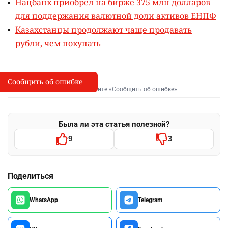
Нацбанк приобрёл на бирже 375 млн долларов
для поддержания валютной доли активов ЕНПФ
Казахстанцы продолжают чаще продавать
рубли, чем покупать
Сообщить об ошибке
Сообщить об опечатке
I
Выделите фрагмент и нажмите «Сообщить об ошибке»
Была ли эта статья полезной?
9
3
Поделиться
WhatsApp
Telegram