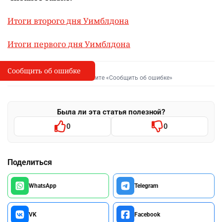
Итоги второго дня Уимблдона
Итоги первого дня Уимблдона
Сообщить об ошибке
Сообщить об опечатке
I
Выделите фрагмент и нажмите «Сообщить об ошибке»
Была ли эта статья полезной?
0
0
Поделиться
WhatsApp
Telegram
VK
Facebook