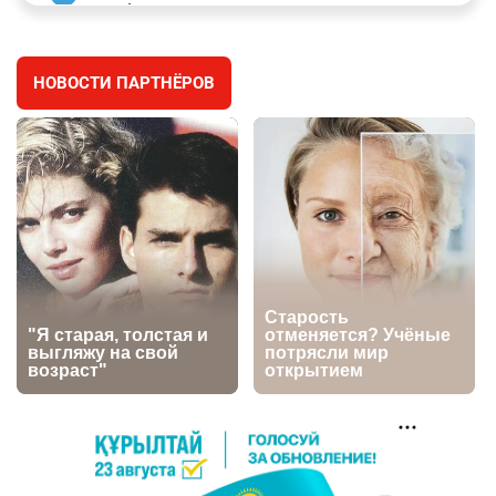
заработал уголовное дело
2909
11
88
НОВОСТИ ПАРТНЁРОВ
⚠️ Доброе утро, друзья! Предлагаем обзор
4
главных новостей за 4 августа
2725
0
1
🗣Глава государства направил телеграмму
5
соболезнования родным и близким Халық
қаһарманы Ивана Гапича
2721
2
42
🇫🇷 Клуб ПСЖ объявил об открытии своей
6
футбольной академии в Астане
2758
2
39
🚗 Казахстанцев убедили оформить
7
автокредиты за вознаграждение
2704
0
11