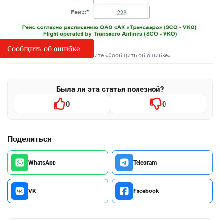
Сообщить об ошибке
Сообщить об опечатке
I
Выделите фрагмент и нажмите «Сообщить об ошибке»
Была ли эта статья полезной?
0
0
Поделиться
WhatsApp
Telegram
VK
Facebook