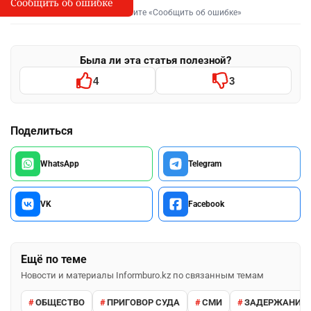
Сообщить об ошибке
Сообщить об опечатке
I
Выделите фрагмент и нажмите «Сообщить об ошибке»
Была ли эта статья полезной?
4
3
Поделиться
WhatsApp
Telegram
VK
Facebook
Ещё по теме
Новости и материалы Informburo.kz по связанным темам
ОБЩЕСТВО
ПРИГОВОР СУДА
СМИ
ЗАДЕРЖАНИЕ 