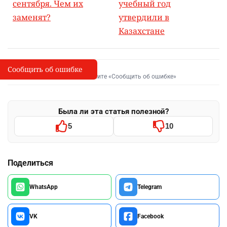
сентября. Чем их
учебный год
заменят?
утвердили в
Казахстане
Сообщить об ошибке
Сообщить об опечатке
I
Выделите фрагмент и нажмите «Сообщить об ошибке»
Была ли эта статья полезной?
5
10
Поделиться
WhatsApp
Telegram
VK
Facebook