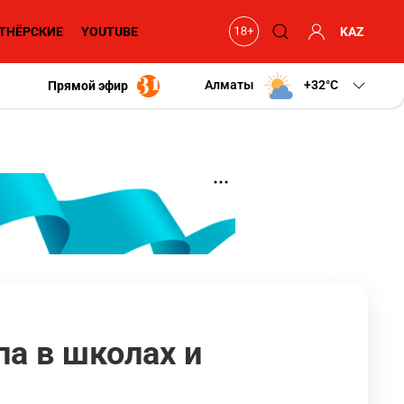
ТНЁРСКИЕ
YOUTUBE
KAZ
Алматы
+32
C
Прямой эфир
па в школах и