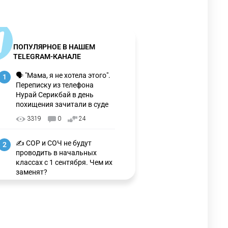
ПОПУЛЯРНОЕ В НАШЕМ
TELEGRAM-КАНАЛЕ
🗣 "Мама, я не хотела этого".
1
Переписку из телефона
Нурай Серикбай в день
похищения зачитали в суде
3319
0
24
✍️ СОР и СОЧ не будут
2
проводить в начальных
классах с 1 сентября. Чем их
заменят?
3328
6
15
🗣 Мужчина сказал тост на
3
свадьбе и заработал