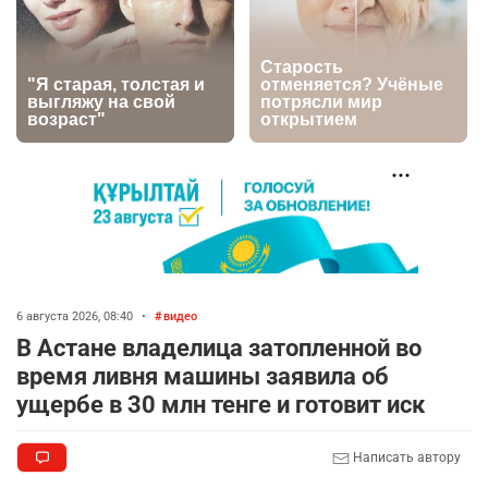
2698
1
16
💬 Димаш Кудайберген ответил на критику
6
нового клипа
2725
6
77
🐏 Скота больше, а мясо дороже. Почему в
7
Казахстане продолжают расти цены на
баранину и конину
2466
5
17
🗣 620 человек освободили из колоний по
8
амнистии
6 августа 2026, 08:40
•
видео
2358
3
18
В Астане владелица затопленной во
время ливня машины заявила об
🏠 Оправданному пастуху из Актобе подарили
9
ущербе в 30 млн тенге и готовит иск
квартиру
2352
7
72
Написать автору