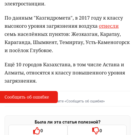
электростанции.
По данным "Казгидромета", в 2017 году к классу
высокого уровня загрязнения воздуха
отнесли
семь населённых пунктов: Жезказган, Каратау,
Караганда, Шымкент, Темиртау, Усть-Каменогорск
и посёлок Глубокое.
Ещё 10 городов Казахстана, в том числе Астана и
Алматы, относятся к классу повышенного уровня
загрязнения.
Сообщить об ошибке
Сообщить об опечатке
I
Выделите фрагмент и нажмите «Сообщить об ошибке»
Была ли эта статья полезной?
0
0