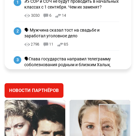
✍️ СОР и СОЧ не будут проводить в начальных
1
классах с 1 сентября. Чем их заменят?
3030
6
14
🗣 Мужчина сказал тост на свадьбе и
2
заработал уголовное дело
2798
11
85
🗣Глава государства направил телеграмму
3
соболезнования родным и близким Халық
қаһарманы Ивана Гапича
2653
2
42
НОВОСТИ ПАРТНЁРОВ
🇫🇷 Клуб ПСЖ объявил об открытии своей
4
футбольной академии в Астане
2647
2
39
🇺🇸🇯🇵 США и Япония провели совместную
5
интервенцию для спасения иены