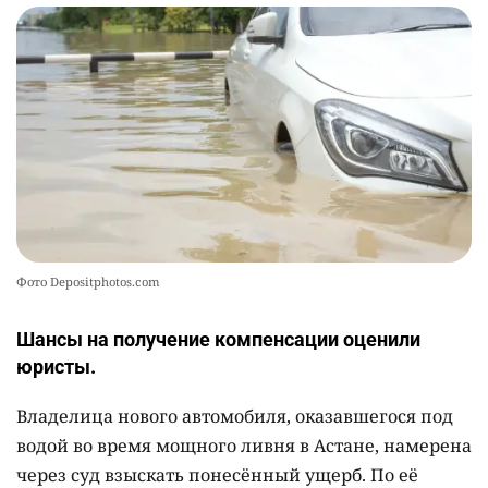
🎬 Умер известный казахстанский
10
кинорежиссёр Ардак Амиркулов
2326
0
50
Фото Depositphotos.com
Шансы на получение компенсации оценили
юристы.
Владелица нового автомобиля, оказавшегося под
водой во время мощного ливня в Астане, намерена
через суд взыскать понесённый ущерб. По её