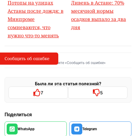
Потопы на улицах
Ливень в Астане: 70%
Астаны после дождя: в
месячной нормы
Минпроме
осадков выпало за два
сомневаются, что
дня
нужно что-то менять
Сообщить об ошибке
Сообщить об опечатке
I
Выделите фрагмент и нажмите «Сообщить об ошибке»
Была ли эта статья полезной?
7
5
Поделиться
WhatsApp
Telegram