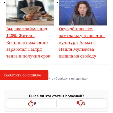
Выдавал займы под
Осуждённая экс-
120%. Житель
замглавы управления
Костаная незаконно
культуры Алматы
заработал 1 млрд
Наиля Мулюкова
тенге и получил срок
вышла на свободу
Сообщить об ошибке
Сообщить об опечатке
I
Выделите фрагмент и нажмите «Сообщить об ошибке»
Была ли эта статья полезной?
9
3