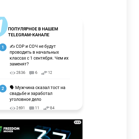
ПОПУЛЯРНОЕ В НАШЕМ
TELEGRAM-КАНАЛЕ
✍️ СОР и СОЧ не будут
1
проводить в начальных
классах с 1 сентября. Чем их
заменят?
2836
6
12
🗣 Мужчина сказал тост на
2
свадьбе и заработал
уголовное дело
2691
11
84
🇫🇷 Клуб ПСЖ объявил об
3
открытии своей футбольной
академии в Астане