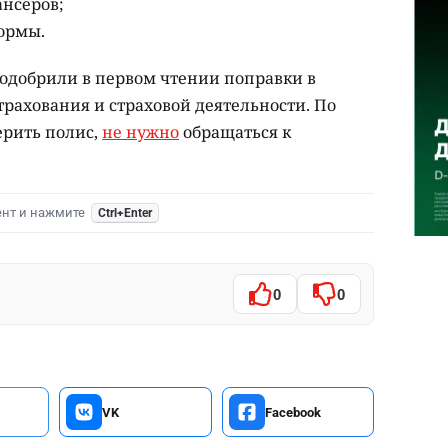
ансеров;
ормы.
одобрили в первом чтении поправки в
трахования и страховой деятельности. По
ерить полис,
не нужно
обращаться к
ент и нажмите
Ctrl+Enter
0
0
VK
Facebook