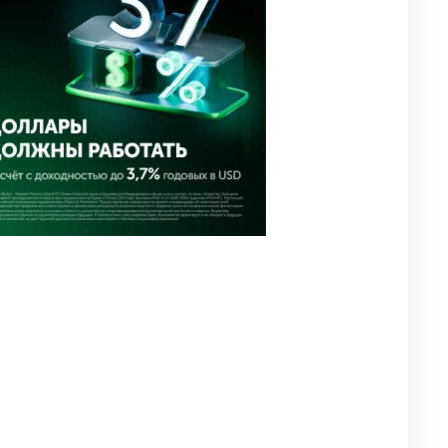
2597
2
39
🇺🇸🇯🇵 США и Япония
4
провели совместную
интервенцию для спасения
иены
2677
1
16
💬 Димаш Кудайберген
5
ответил на критику нового
клипа
2709
6
77
⚠️ Доброе утро, друзья!
6
Предлагаем обзор главных
новостей за 4 августа
2515
0
1
🗣Глава государства
7
направил телеграмму