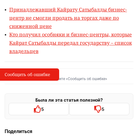
Принадлежавший Кайрату Сатыбалды бизнес-
центр не смогли продать на торгах даже по
сниженной цене
Кто получил особняки и бизнес-центры, которые
Кайрат Сатыбалды передал государству – список
владельцев
Сообщить об ошибке
Сообщить об опечатке
I
Выделите фрагмент и нажмите «Сообщить об ошибке»
Была ли эта статья полезной?
5
5
Поделиться