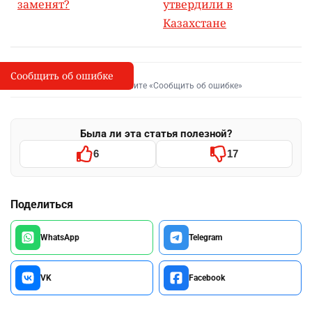
заменят?
утвердили в
Казахстане
Сообщить об ошибке
Сообщить об опечатке
I
Выделите фрагмент и нажмите «Сообщить об ошибке»
Была ли эта статья полезной?
6
17
Поделиться
WhatsApp
Telegram
VK
Facebook