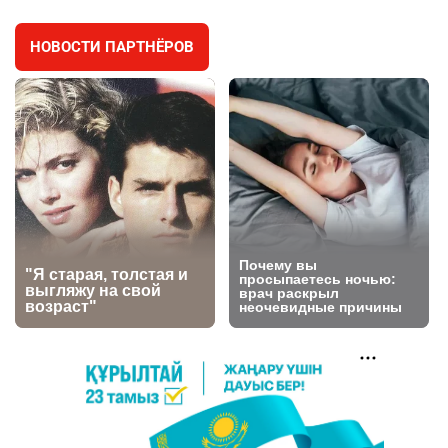
2979
11
88
НОВОСТИ ПАРТНЁРОВ
🐏 Скота больше, а мясо дороже. Почему в
4
Казахстане продолжают расти цены на
баранину и конину
2639
5
17
⚠️ Доброе утро, друзья! Предлагаем обзор
5
главных новостей за 4 августа
2764
0
1
🗣Глава государства направил телеграмму
6
соболезнования родным и близким Халық
қаһарманы Ивана Гапича
2752
2
42
🇫🇷 Клуб ПСЖ объявил об открытии своей
7
футбольной академии в Астане
2800
2
40