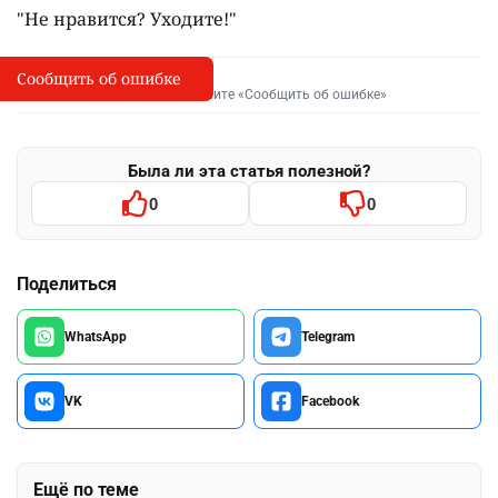
"Не нравится? Уходите!"
Сообщить об ошибке
Сообщить об опечатке
I
Выделите фрагмент и нажмите «Сообщить об ошибке»
Была ли эта статья полезной?
0
0
Поделиться
WhatsApp
Telegram
VK
Facebook
Ещё по теме