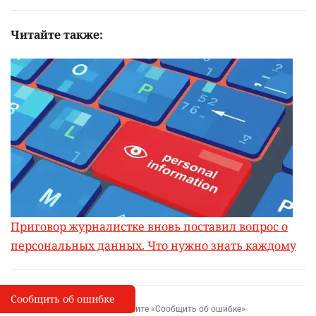
Читайте также:
Приговор журналистке вновь поставил вопрос о
персональных данных. Что нужно знать каждому
Сообщить об ошибке
Сообщить об опечатке
I
Выделите фрагмент и нажмите «Сообщить об ошибке»