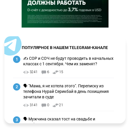
ПОПУЛЯРНОЕ В НАШЕМ TELEGRAM-КАНАЛЕ
✍️ СОР и СОЧ не будут проводить в начальных
1
классах с 1 сентября. Чем их заменят?
3241
6
15
🗣 "Мама, я не хотела этого". Переписку из
2
телефона Нурай Серикбай в день похищения
зачитали в суде
3141
0
21
🗣 Мужчина сказал тост на свадьбе и
3
заработал уголовное дело