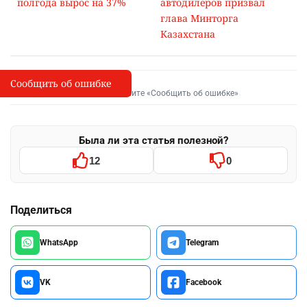
полгода вырос на 37%
автодилеров призвал
глава Минторга
Казахстана
Сообщить об ошибке
Сообщить об опечатке
I
Выделите фрагмент и нажмите «Сообщить об ошибке»
Была ли эта статья полезной?
12
0
Поделиться
WhatsApp
Telegram
VK
Facebook