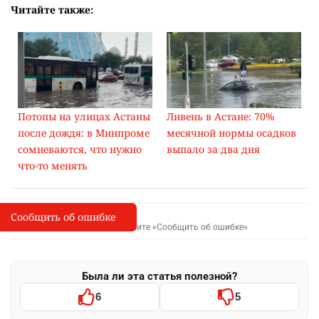
Читайте также:
Потопы на улицах Астаны
Ливень в Астане: 70%
после дождя: в Минпроме
месячной нормы осадков
сомневаются, что нужно
выпало за два дня
что-то менять
Сообщить об ошибке
Сообщить об опечатке
I
Выделите фрагмент и нажмите «Сообщить об ошибке»
Была ли эта статья полезной?
6
5