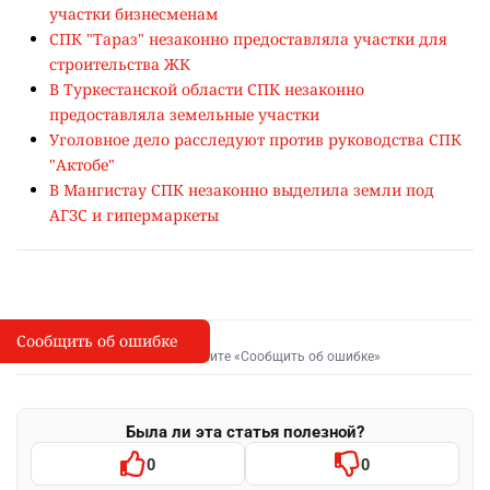
участки бизнесменам
СПК "Тараз" незаконно предоставляла участки для
строительства ЖК
В Туркестанской области СПК незаконно
предоставляла земельные участки
Уголовное дело расследуют против руководства СПК
"Актобе"
В Мангистау СПК незаконно выделила земли под
АГЗС и гипермаркеты
Сообщить об ошибке
Сообщить об опечатке
I
Выделите фрагмент и нажмите «Сообщить об ошибке»
Была ли эта статья полезной?
0
0