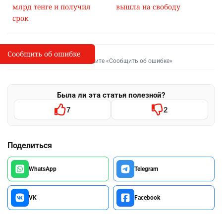
млрд тенге и получил
вышла на свободу
срок
Сообщить об ошибке
Сообщить об опечатке
I
Выделите фрагмент и нажмите «Сообщить об ошибке»
Была ли эта статья полезной?
7
2
Поделиться
WhatsApp
Telegram
VK
Facebook