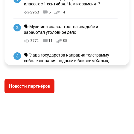
классах с 1 сентября. Чем их заменят?
2963
6
14
🗣 Мужчина сказал тост на свадьбе и
2
заработал уголовное дело
2772
11
85
🗣Глава государства направил телеграмму
3
соболезнования родным и близким Халық
қаһарманы Ивана Гапича
2634
2
42
Новости партнёров
🇫🇷 Клуб ПСЖ объявил об открытии своей
4
футбольной академии в Астане
2634
2
39
🇺🇸🇯🇵 США и Япония провели совместную
5
интервенцию для спасения иены
2692
1
16