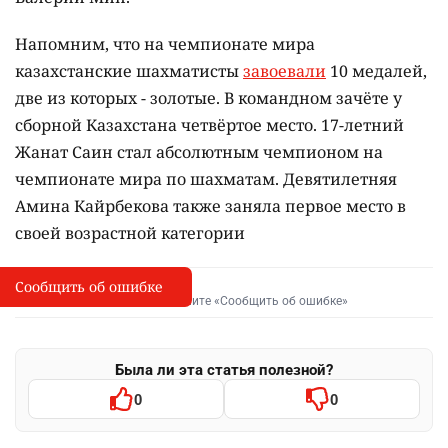
Напомним, что на чемпионате мира
казахстанские шахматисты
завоевали
10 медалей,
две из которых - золотые. В командном зачёте у
сборной Казахстана четвёртое место. 17-летний
Жанат Саин стал абсолютным чемпионом на
чемпионате мира по шахматам. Девятилетняя
Амина Кайрбекова также заняла первое место в
своей возрастной категории
Сообщить об ошибке
Сообщить об опечатке
I
Выделите фрагмент и нажмите «Сообщить об ошибке»
Была ли эта статья полезной?
0
0