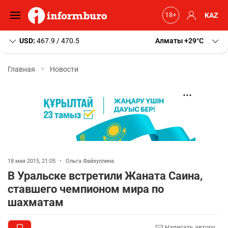
KAZ
USD:
467.9 / 470.5
Алматы
+29
C
Главная
Новости
18 мая 2015, 21:05
•
Ольга Файзуллина
В Уральске встретили Жаната Саина,
ставшего чемпионом мира по
шахматам
Написать автору