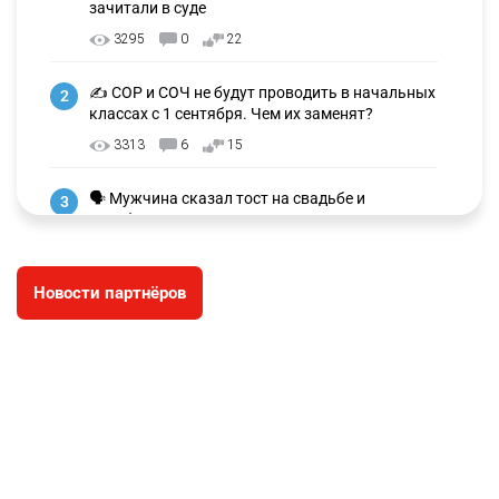
зачитали в суде
3295
0
22
✍️ СОР и СОЧ не будут проводить в начальных
2
классах с 1 сентября. Чем их заменят?
3313
6
15
🗣 Мужчина сказал тост на свадьбе и
3
заработал уголовное дело
3024
11
88
Новости партнёров
🐏 Скота больше, а мясо дороже. Почему в
4
Казахстане продолжают расти цены на
баранину и конину
2713
5
18
⚠️ Доброе утро, друзья! Предлагаем обзор
5
главных новостей за 4 августа
2808
0
1