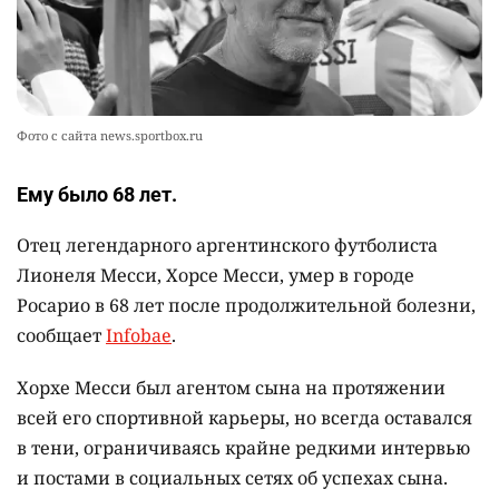
так". Как дьявольские черви меняют наше
представление о жизни на Земле
2354
0
12
Фото с сайта news.sportbox.ru
Ему было 68 лет.
Отец легендарного аргентинского футболиста
Лионеля Месси, Хорсе Месси, умер в городе
Росарио в 68 лет после продолжительной болезни,
сообщает
Infobae
.
Хорхе Месси был агентом сына на протяжении
всей его спортивной карьеры, но всегда оставался
в тени, ограничиваясь крайне редкими интервью
и постами в социальных сетях об успехах сына.