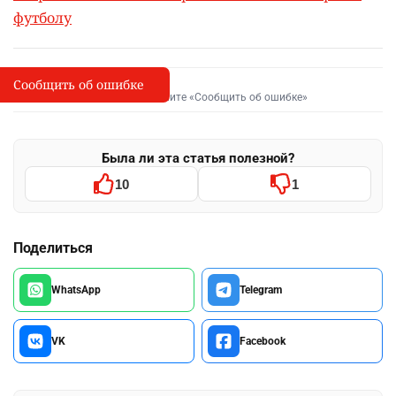
футболу
Сообщить об ошибке
Сообщить об опечатке
I
Выделите фрагмент и нажмите «Сообщить об ошибке»
Была ли эта статья полезной?
10
1
Поделиться
WhatsApp
Telegram
VK
Facebook