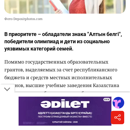
Фото Depositphotos.com
В приоритете – обладатели знака "Алтын белгі",
победители олимпиад и дети из социально
уязвимых категорий семей.
Помимо государственных образовательных
грантов, выделяемых за счет республиканского
бюджета и средств местных исполнительных
органов, высшие учебные заведения Казахстана
предоставляют абитуриентам собственные
образовательные гранты, скидки на оплату
обучения и именные стипендии,
сообщает
Министерство науки и высшего образования РК.