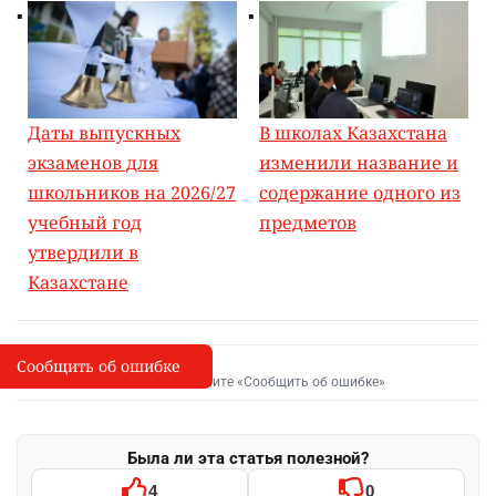
Даты выпускных
В школах Казахстана
экзаменов для
изменили название и
школьников на 2026/27
содержание одного из
учебный год
предметов
утвердили в
Казахстане
Сообщить об ошибке
Сообщить об опечатке
I
Выделите фрагмент и нажмите «Сообщить об ошибке»
Была ли эта статья полезной?
4
0