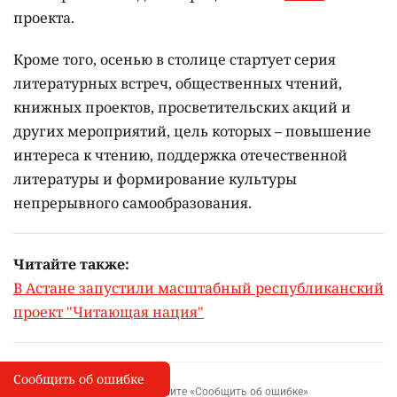
проекта.
Кроме того, осенью в столице стартует серия
литературных встреч, общественных чтений,
книжных проектов, просветительских акций и
других мероприятий, цель которых –
повышение
интереса к чтению, поддержка отечественной
литературы и формирование культуры
непрерывного самообразования.
Читайте также:
В Астане запустили масштабный республиканский
проект "Читающая нация"
Сообщить об ошибке
Сообщить об опечатке
I
Выделите фрагмент и нажмите «Сообщить об ошибке»