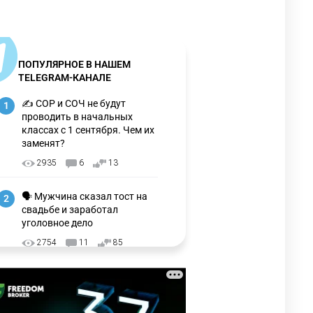
ПОПУЛЯРНОЕ В НАШЕМ
TELEGRAM-КАНАЛЕ
✍️ СОР и СОЧ не будут
1
проводить в начальных
классах с 1 сентября. Чем их
заменят?
2935
6
13
🗣 Мужчина сказал тост на
2
свадьбе и заработал
уголовное дело
2754
11
85
🗣Глава государства
3
направил телеграмму
соболезнования родным и