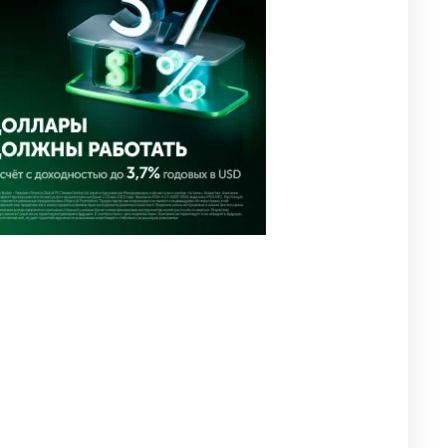
близким Халық қаһарманы
Ивана Гапича
2618
2
42
🇫🇷 Клуб ПСЖ объявил об
4
открытии своей футбольной
академии в Астане
2629
2
39
🇺🇸🇯🇵 США и Япония
5
провели совместную
интервенцию для спасения
иены
2686
1
16
💬 Димаш Кудайберген
6
ответил на критику нового
клипа
2719
6
77