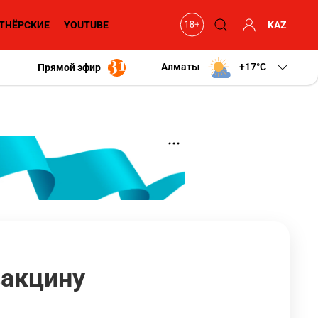
ТНЁРСКИЕ
YOUTUBE
KAZ
Алматы
+17
C
Прямой эфир
вакцину