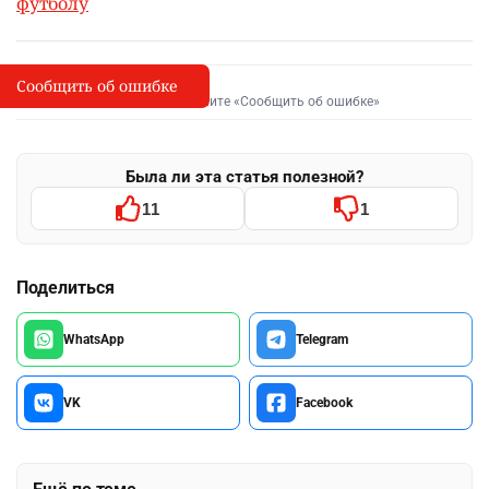
футболу
Сообщить об ошибке
Сообщить об опечатке
I
Выделите фрагмент и нажмите «Сообщить об ошибке»
Была ли эта статья полезной?
11
1
Поделиться
WhatsApp
Telegram
VK
Facebook