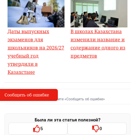
Даты выпускных
В школах Казахстана
экзаменов для
изменили название и
школьников на 2026/27
содержание одного из
учебный год
предметов
утвердили в
Казахстане
Сообщить об ошибке
Сообщить об опечатке
I
Выделите фрагмент и нажмите «Сообщить об ошибке»
Была ли эта статья полезной?
5
0