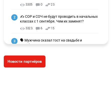
3305
0
23
✍️ СОР и СОЧ не будут проводить в начальных
2
классах с 1 сентября. Чем их заменят?
3323
6
15
🗣 Мужчина сказал тост на свадьбе и
3
заработал уголовное дело
3030
11
88
Новости партнёров
🐏 Скота больше, а мясо дороже. Почему в
4
Казахстане продолжают расти цены на
баранину и конину
2721
5
18
⚠️ Доброе утро, друзья! Предлагаем обзор
5
главных новостей за 4 августа
2815
0
1