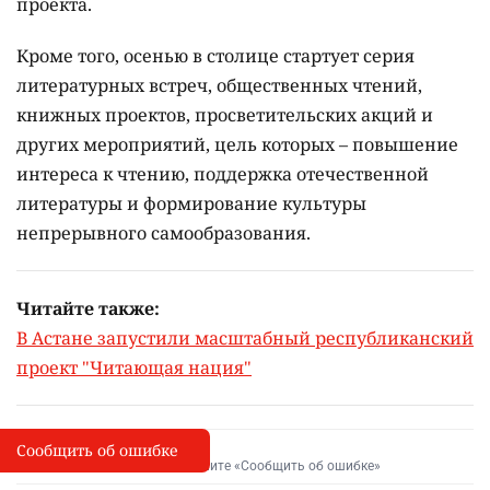
проекта.
Кроме того, осенью в столице стартует серия
литературных встреч, общественных чтений,
книжных проектов, просветительских акций и
других мероприятий, цель которых –
повышение
интереса к чтению, поддержка отечественной
литературы и формирование культуры
непрерывного самообразования.
Читайте также:
В Астане запустили масштабный республиканский
проект "Читающая нация"
Сообщить об ошибке
Сообщить об опечатке
I
Выделите фрагмент и нажмите «Сообщить об ошибке»