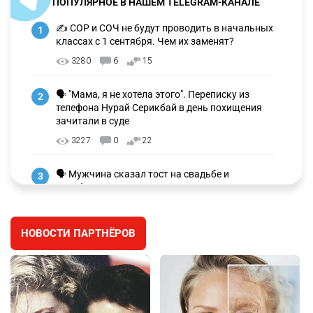
ПОПУЛЯРНОЕ В НАШЕМ TELEGRAM-КАНАЛЕ
✍️ СОР и СОЧ не будут проводить в начальных
1
классах с 1 сентября. Чем их заменят?
3280
6
15
🗣 "Мама, я не хотела этого". Переписку из
2
телефона Нурай Серикбай в день похищения
зачитали в суде
3227
0
22
🗣 Мужчина сказал тост на свадьбе и
3
заработал уголовное дело
3002
11
88
НОВОСТИ ПАРТНЁРОВ
🐏 Скота больше, а мясо дороже. Почему в
4
Казахстане продолжают расти цены на
баранину и конину
2675
5
18