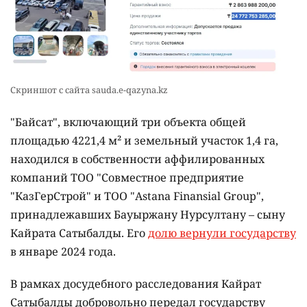
Скриншот с сайта sauda.e-qazyna.kz
"Байсат", включающий три объекта общей
площадью 4221,4 м² и земельный участок 1,4 га,
находился в собственности аффилированных
компаний ТОО "Совместное предприятие
"КазГерСтрой" и ТОО "Astana Finansial Group",
принадлежавших Бауыржану Нурсултану – сыну
Кайрата Сатыбалды. Его
долю вернули государству
в январе 2024 года.
В рамках досудебного расследования Кайрат
Сатыбалды добровольно передал государству