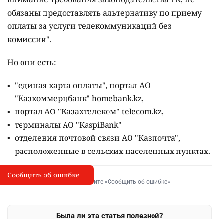
обязаны предоставлять альтернативу по приему
оплаты за услуги телекоммуникаций без
комиссии".
Но они есть:
"единая карта оплаты", портал АО
"Казкоммерцбанк" homebank.kz,
портал АО "Казахтелеком" telecom.kz,
терминалы АО "KaspiBank"
отделения почтовой связи АО "Казпочта",
расположенные в сельских населенных пунктах.
Сообщить об ошибке
Сообщить об опечатке
I
Выделите фрагмент и нажмите «Сообщить об ошибке»
Была ли эта статья полезной?