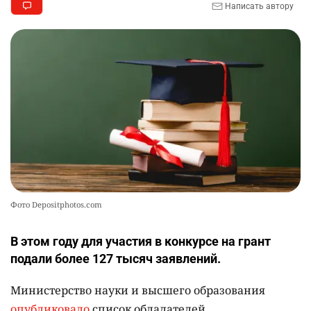
2440
2
26
Написать автору
💻 В школах Казахстана изменили название и
10
содержание некоторых предметов
2469
3
19
Фото Depositphotos.com
В этом году для участия в конкурсе на грант
подали более 127 тысяч заявлений.
Министерство науки и высшего образования
опубликовало
список обладателей