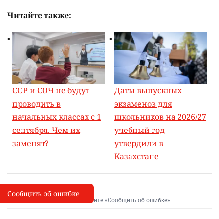
Читайте также:
СОР и СОЧ не будут
Даты выпускных
проводить в
экзаменов для
начальных классах с 1
школьников на 2026/27
сентября. Чем их
учебный год
заменят?
утвердили в
Казахстане
Сообщить об ошибке
Сообщить об опечатке
I
Выделите фрагмент и нажмите «Сообщить об ошибке»