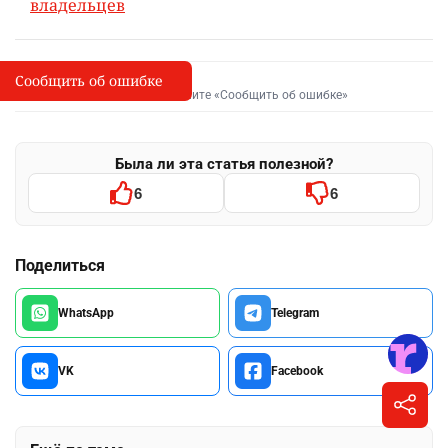
владельцев
Сообщить об ошибке
Сообщить об опечатке
I
Выделите фрагмент и нажмите «Сообщить об ошибке»
Была ли эта статья полезной?
6
6
Поделиться
WhatsApp
Telegram
VK
Facebook