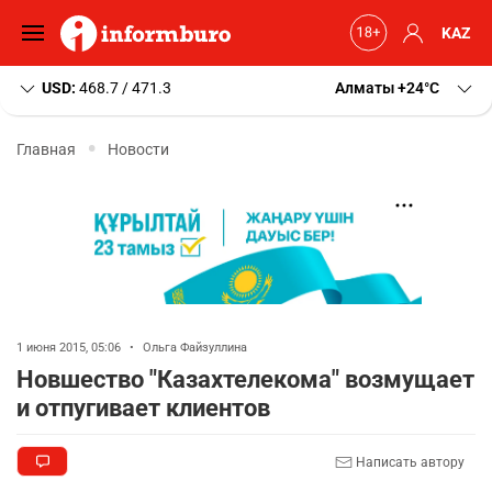
KAZ
USD:
468.7 / 471.3
Алматы
+24
C
Главная
Новости
1 июня 2015, 05:06
•
Ольга Файзуллина
Новшество "Казахтелекома" возмущает
и отпугивает клиентов
Написать автору