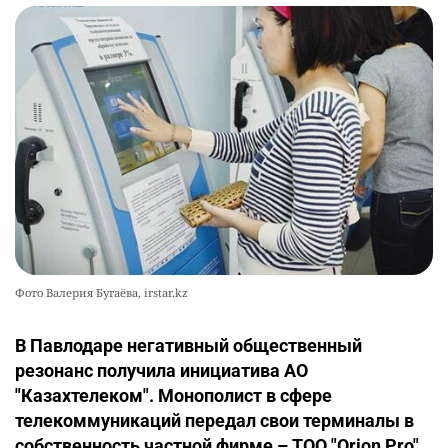
Фото Валерия Бугаёва, irstar.kz
В Павлодаре негативный общес­твенный
резонанс получила инициатива АО
"Казахтелеком". Монополист в сфере
телекоммуникаций передал свои терминалы в
собственность частной фирме – ТОО "Orion Pro".