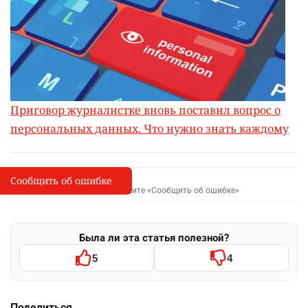
Приговор журналистке вновь поставил вопрос о
персональных данных. Что нужно знать каждому
Сообщить об ошибке
Сообщить об опечатке
I
Выделите фрагмент и нажмите «Сообщить об ошибке»
Была ли эта статья полезной?
5
4
Поделиться