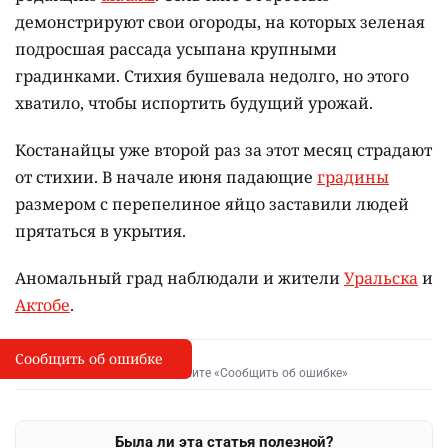
демонстрируют свои огороды, на которых зеленая
подросшая рассада усыпана крупными
градинками. Стихия бушевала недолго, но этого
хватило, чтобы испортить будущий урожай.
Костанайцы уже второй раз за этот месяц страдают
от стихии. В начале июня падающие
градины
размером с перепелиное яйцо заставили людей
прятаться в укрытия.
Аномальный град наблюдали и жители
Уральска
и
Актобе
.
Сообщить об ошибке
Сообщить об опечатке
I
Выделите фрагмент и нажмите «Сообщить об ошибке»
Была ли эта статья полезной?