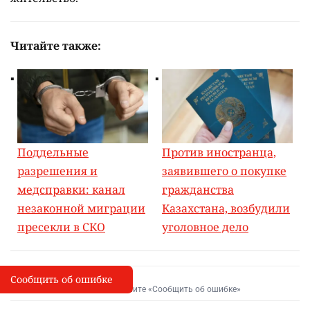
Читайте также:
Поддельные
Против иностранца,
разрешения и
заявившего о покупке
медсправки: канал
гражданства
незаконной миграции
Казахстана, возбудили
пресекли в СКО
уголовное дело
Сообщить об ошибке
Сообщить об опечатке
I
Выделите фрагмент и нажмите «Сообщить об ошибке»