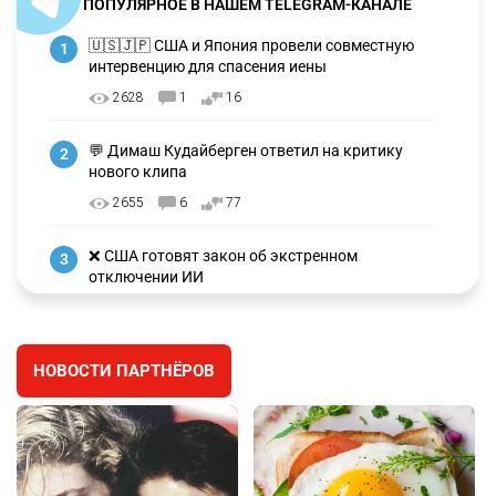
ПОПУЛЯРНОЕ В НАШЕМ TELEGRAM-КАНАЛЕ
🇺🇸🇯🇵 США и Япония провели совместную
1
интервенцию для спасения иены
2628
1
16
💬 Димаш Кудайберген ответил на критику
2
нового клипа
2655
6
77
❌ США готовят закон об экстренном
3
отключении ИИ
2691
1
39
🗣 Мужчина сказал тост на свадьбе и
4
НОВОСТИ ПАРТНЁРОВ
заработал уголовное дело
2336
11
79
🗣Глава государства направил телеграмму
5
соболезнования родным и близким Халық