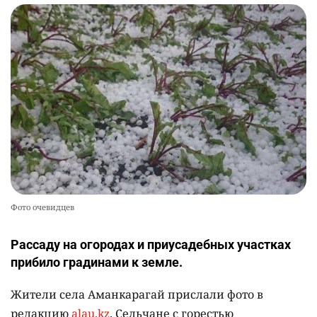
Фото очевидцев
Рассаду на огородах и приусадебных участках
прибило градинами к земле.
Жители села Аманкарагай прислали фото в
редакцию
alau.kz
. Сельчане с горестью