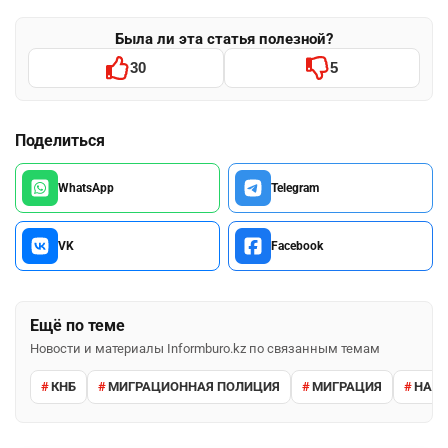
Была ли эта статья полезной?
30
5
Поделиться
WhatsApp
Telegram
VK
Facebook
Ещё по теме
Новости и материалы Informburo.kz по связанным темам
КНБ
МИГРАЦИОННАЯ ПОЛИЦИЯ
МИГРАЦИЯ
НАРУ