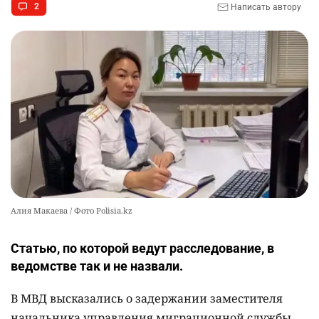
2
Написать автору
🌟 Впервые за 70 лет в Казахстане выпустили
10
тигра в его исторический ареал
2367
17
46
Алия Макаева / Фото Polisia.kz
Статью, по которой ведут расследование, в
ведомстве так и не назвали.
В МВД высказались о задержании заместителя
начальника управления миграционной службы