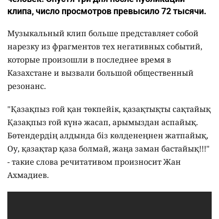
клипа, число просмотров превысило 72 тысячи.
Музыкальный клип больше представляет собой
нарезку из фрагментов тех негативных событий,
которые произошли в последнее время в
Казахстане и вызвали большой общественный
резонанс.
"Қазақпыз ғой қан төкпейік, қазақтықты сақтайық
Қазақпыз ғой күнә жасап, арымыздан аспайық.
Бөтендердің алдында біз көлденеңнен жатпайық,
Оу, қазақтар қаза болмай, жаңа заман бастайық!!!"
- такие слова речитативом произносит Жан
Ахмадиев.