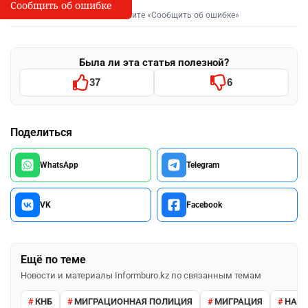
Сообщить об ошибке
Сообщить об опечатке
I
Выделите фрагмент и нажмите «Сообщить об ошибке»
Была ли эта статья полезной?
37
6
Поделиться
WhatsApp
Telegram
VK
Facebook
Ещё по теме
Новости и материалы Informburo.kz по связанным темам
КНБ
МИГРАЦИОННАЯ ПОЛИЦИЯ
МИГРАЦИЯ
НАРУ