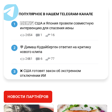
ПОПУЛЯРНОЕ В НАШЕМ TELEGRAM-КАНАЛЕ
🇺🇸🇯🇵 США и Япония провели совместную
1
интервенцию для спасения иены
2654
1
16
💬 Димаш Кудайберген ответил на критику
2
нового клипа
2681
6
77
❌ США готовят закон об экстренном
3
отключении ИИ
2713
1
39
✍️ СОР и СОЧ не будут проводить в начальных
4
НОВОСТИ ПАРТНЁРОВ
классах с 1 сентября. Чем их заменят?
2498
5
12