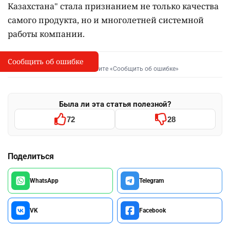
Казахстана" стала признанием не только качества
самого продукта, но и многолетней системной
работы компании.
Сообщить об ошибке
Сообщить об опечатке
I
Выделите фрагмент и нажмите «Сообщить об ошибке»
Была ли эта статья полезной?
72
28
Поделиться
WhatsApp
Telegram
VK
Facebook