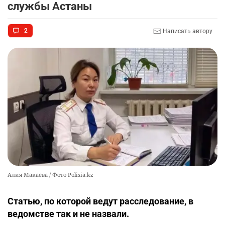
службы Астаны
футбольной академии в Астане
2501
2
38
2
Написать автору
🚗 Казахстанцев убедили оформить
10
автокредиты за вознаграждение
2491
0
11
Алия Макаева / Фото Polisia.kz
Статью, по которой ведут расследование, в
ведомстве так и не назвали.