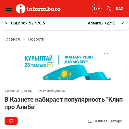
KAZ
USD:
467.5 / 470.5
Алматы
+27
C
Главная
Новости
1 июня 2015, 01:06
•
Ольга Файзуллина
В Казнете набирает популярность "Клип
про Алиби"
Написать автору