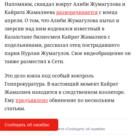
Напомним, скандал вокруг Алиби Жумагулова и
Кайрата Жамалиева
разворачивается
с конца
апреля.
О том, что Алиби Жумагулова пытал и
зверски над ним издевался известный в
Казахстане бизнесмен Кайрат Жамалиев с
подельниками, рассказал отец пострадавшего
парня Нурлан Жумагулов. Свое видеобращение он
также разместил в Сети.
Это дело взяла под особый контроль
Генпрокуратура. В настоящий момент Кайрат
Жамалиев находится в следственном изоляторе.
Ему
предъявлено
обвинение по нескольким
статьям.
Сообщить об ошибке
Сообщить об опечатке
I
Выделите фрагмент и нажмите «Сообщить об ошибке»