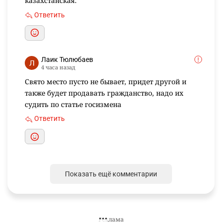
Ответить
👍 1
эмин.эмин эминов
18 часов назад
На казахстанскую полицию жалуются уже
международные перевозчики, физические
иностранные лица. Наверное пора уже навести
там порядок железной рукой органами
безопасности нашей страны. Ни одна страна СНГ
так не позорится своей полицией, как
казахстанская.
Ответить
Лаик Тюлюбаев
4 часа назад
Свято место пусто не бывает, придет другой и