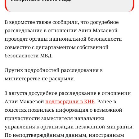
законности и служебной дисциплины в
собственных рядах.
"Одним из приоритетных направлений
является выявление, предупреждение и
пресечение правонарушений, а также
очищение рядов от сотрудников,
допустивших нарушение закона. По каждому
выявленному факту принимаются меры", –
говорится в ответе МВД.
В ведомстве также сообщили, что досудебное
расследование в отношении Алии Макаевой
проводят органы национальной безопасности
совместно с департаментом собственной