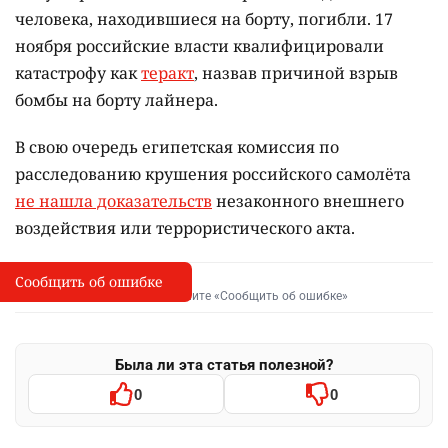
человека, находившиеся на борту, погибли. 17
ноября российские власти квалифицировали
катастрофу как
теракт
, назвав причиной взрыв
бомбы на борту лайнера.
В свою очередь египетская комиссия по
расследованию крушения российского самолёта
не нашла доказательств
незаконного внешнего
воздействия или террористического акта.
Сообщить об ошибке
Сообщить об опечатке
I
Выделите фрагмент и нажмите «Сообщить об ошибке»
Была ли эта статья полезной?
0
0