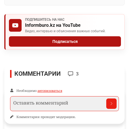
Поделиться
WhatsApp
Telegram
VK
Facebook
Ещё по теме
Новости и материалы Informburo.kz по связанным темам
КНБ
МИГРАЦИОННАЯ ПОЛИЦИЯ
МИГРАЦИЯ
НАРУ
ПОДПИШИТЕСЬ НА НАС
Informburo.kz на YouTube
Видео, интервью и объяснения важных событий.
Подписаться