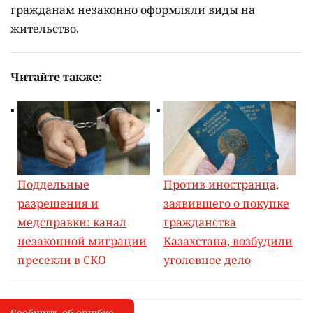
безопасности МВД.
Других подробностей расследования в
министерстве не раскрыли.
3 августа досудебное расследование в отношении
Алии Макаевой
подтвердили в КНБ
. Ранее в
соцсетях появилась информация о возможной
причастности заместителя начальника
управления к организации незаконной миграции.
По неподтверждённым данным, иностранным
гражданам незаконно оформляли виды на
жительство.
Читайте также: