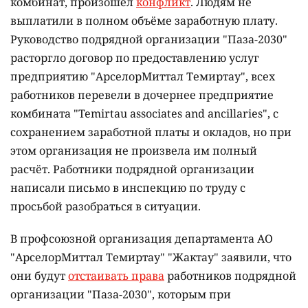
комбинат, произошёл
конфликт
. Людям не
выплатили в полном объёме заработную плату.
Руководство подрядной организации "Паза-2030"
расторгло договор по предоставлению услуг
предприятию "АрселорМиттал Темиртау", всех
работников перевели в дочернее предприятие
комбината "Temirtau associates and ancillaries", с
сохранением заработной платы и окладов, но при
этом организация не произвела им полный
расчёт. Работники подрядной организации
написали письмо в инспекцию по труду с
просьбой разобраться в ситуации.
В профсоюзной организация департамента АО
"АрселорМиттал Темиртау" "Жактау" заявили, что
они будут
отстаивать права
работников подрядной
организации "Паза-2030", которым при