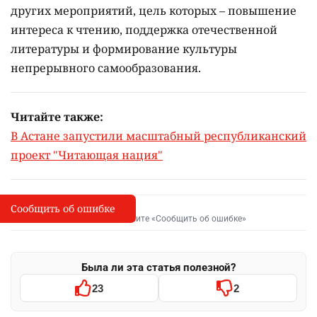
других мероприятий, цель которых –
повышение
интереса к чтению, поддержка отечественной
литературы и формирование культуры
непрерывного самообразования.
Читайте также:
В Астане запустили масштабный республиканский
проект "Читающая нация"
Сообщить об ошибке
Сообщить об опечатке
I
Выделите фрагмент и нажмите «Сообщить об ошибке»
Была ли эта статья полезной?
23
2