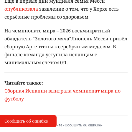
Ещё в первые дни мундиаля семья Месси
опубликовала
заявление о том, что у Хорхе есть
серьёзные проблемы со здоровьем.
На чемпионате мира – 2026 восьмикратный
обладатель "Золотого мяча"Лионель Месси привёл
сборную Аргентины к серебряным медалям. В
финале команда уступила испанцам с
минимальным счётом 0:1.
Читайте также:
Сборная Испании выиграла чемпионат мира по
футболу
Сообщить об ошибке
Сообщить об опечатке
I
Выделите фрагмент и нажмите «Сообщить об ошибке»