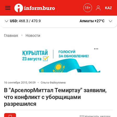
KAZ
USD:
468.3 / 470.9
Алматы
+27
C
Главная
Новости
16 сентября 2015, 04:09
•
Ольга Файзуллина
В "АрселорМиттал Темиртау" заявили,
что конфликт с уборщицами
разрешился
Написать автору