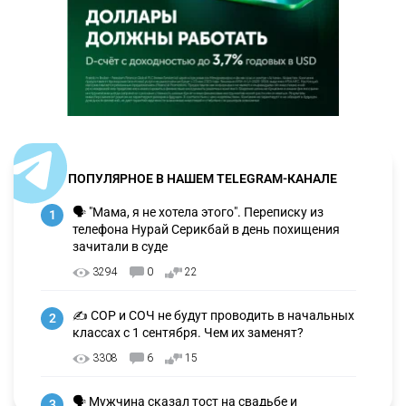
ПОПУЛЯРНОЕ В НАШЕМ TELEGRAM-КАНАЛЕ
🗣 "Мама, я не хотела этого". Переписку из
1
телефона Нурай Серикбай в день похищения
зачитали в суде
3294
0
22
✍️ СОР и СОЧ не будут проводить в начальных
2
классах с 1 сентября. Чем их заменят?
3308
6
15
🗣 Мужчина сказал тост на свадьбе и
3