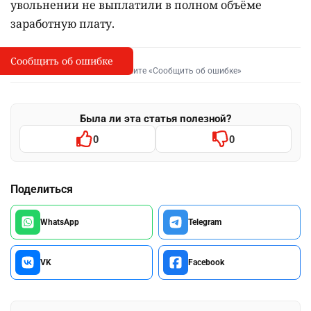
увольнении не выплатили в полном объёме
заработную плату.
Сообщить об ошибке
Сообщить об опечатке
I
Выделите фрагмент и нажмите «Сообщить об ошибке»
Была ли эта статья полезной?
0
0
Поделиться
WhatsApp
Telegram
VK
Facebook