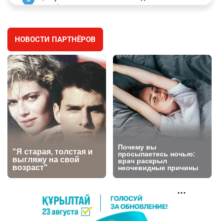
заработал уголовное дело
3023
11
88
НОВОСТИ ПАРТНЁРОВ
🐏 Скота больше, а мясо дороже. Почему в
4
Казахстане продолжают расти цены на
баранину и конину
2708
5
18
⚠️ Доброе утро, друзья! Предлагаем обзор
5
главных новостей за 4 августа
2805
0
1
🗣Глава государства направил телеграмму
6
соболезнования родным и близким Халық
қаһарманы Ивана Гапича
2780
2
42
🇫🇷 Клуб ПСЖ объявил об открытии своей
7
футбольной академии в Астане