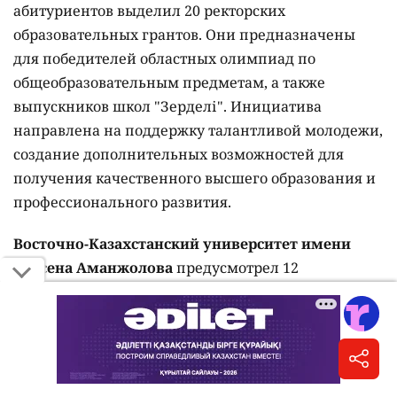
абитуриентов выделил 20 ректорских
образовательных грантов. Они предназначены
для победителей областных олимпиад по
общеобразовательным предметам, а также
выпускников школ "Зерделі". Инициатива
направлена на поддержку талантливой молодежи,
создание дополнительных возможностей для
получения качественного высшего образования и
профессионального развития.
Восточно-Казахстанский университет имени
Сарсена Аманжолова
предусмотрел 12
собственных образовательных грантов, а
Рудненский индустриальный университет
– 10
ректорских грантов для детей-сирот, детей,
оставшихся без попечения родителей, а также
абитуриентов из малообеспеченных, неполных и