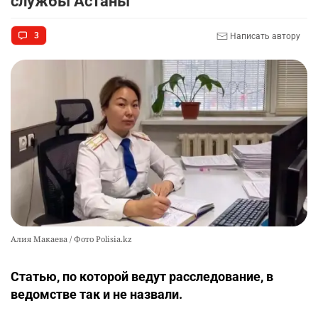
службы Астаны
Казахстана
2382
3
50
3
Написать автору
🇫🇷 Клуб ПСЖ объявил об открытии своей
10
футбольной академии в Астане
2565
2
38
Алия Макаева / Фото Polisia.kz
Статью, по которой ведут расследование, в
ведомстве так и не назвали.