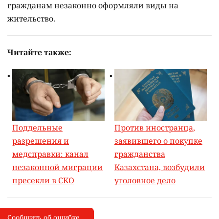
гражданам незаконно оформляли виды на
жительство.
Читайте также:
Поддельные
Против иностранца,
разрешения и
заявившего о покупке
медсправки: канал
гражданства
незаконной миграции
Казахстана, возбудили
пресекли в СКО
уголовное дело
Сообщить об ошибке
Сообщить об опечатке
I