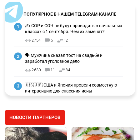
ПОПУЛЯРНОЕ В НАШЕМ TELEGRAM-КАНАЛЕ
✍️ СОР и СОЧ не будут проводить в начальных
1
классах с 1 сентября. Чем их заменят?
2754
6
12
🗣 Мужчина сказал тост на свадьбе и
2
заработал уголовное дело
2630
11
84
🇺🇸🇯🇵 США и Япония провели совместную
3
интервенцию для спасения иены
2666
1
16
💬 Димаш Кудайберген ответил на критику
4
НОВОСТИ ПАРТНЁРОВ
нового клипа
2691
6
77