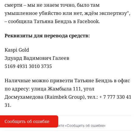
смерти – мы не знаем точно, было там
умышленное убийство или нет, ждём экспертизу",
– сообщила Татьяна Бендзь в Facebook.
Реквизиты для перевода средств:
Kaspi Gold
Эдуард Вадимович Галеев
5169 4931 3010 3735
Наличные можно привезти Татьяне Бендзь в офис
по адресу: улица Жамбыла 111, угол
Досмухамедова (Raimbek Group), тел.: + 7 777 330 41
31.
Сообщить об ошибке
Сообщить об опечатке
I
Выделите фрагмент и нажмите «Сообщить об ошибке»