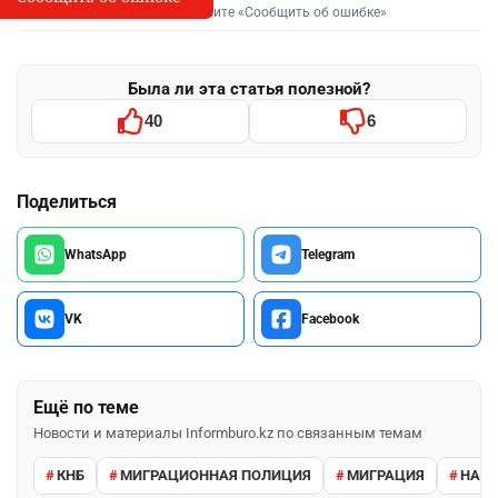
Выделите фрагмент и нажмите «Сообщить об ошибке»
Была ли эта статья полезной?
40
6
Поделиться
WhatsApp
Telegram
VK
Facebook
Ещё по теме
Новости и материалы Informburo.kz по связанным темам
КНБ
МИГРАЦИОННАЯ ПОЛИЦИЯ
МИГРАЦИЯ
НАРУ