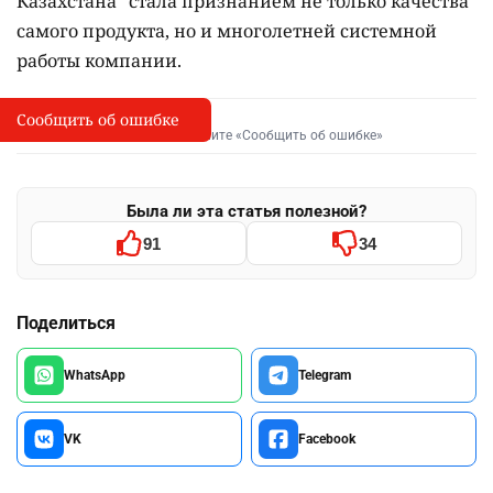
Казахстана" стала признанием не только качества
самого продукта, но и многолетней системной
работы компании.
Сообщить об ошибке
Сообщить об опечатке
I
Выделите фрагмент и нажмите «Сообщить об ошибке»
Была ли эта статья полезной?
91
34
Поделиться
WhatsApp
Telegram
VK
Facebook