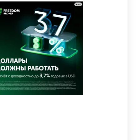
❌ США готовят закон об
3
экстренном отключении ИИ
2692
1
39
🗣 Мужчина сказал тост на
4
свадьбе и заработал
уголовное дело
2339
11
79
🗣Глава государства
5
направил телеграмму
соболезнования родным и
близким Халық қаһарманы
Ивана Гапича
2379
2
41
🇫🇷 Клуб ПСЖ объявил об
6
открытии своей футбольной
академии в Астане
2403
2
38