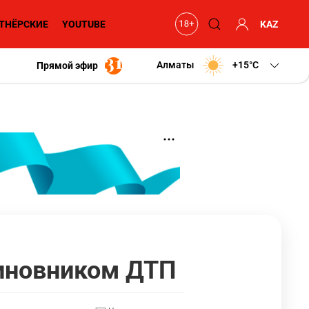
ТНЁРСКИЕ
YOUTUBE
KAZ
Алматы
+15
C
Прямой эфир
иновником ДТП