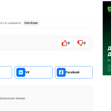
ент и нажмите
Ctrl+Enter
0
0
VK
Facebook
 связанным темам