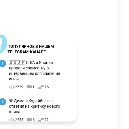
ПОПУЛЯРНОЕ В НАШЕМ
TELEGRAM-КАНАЛЕ
🇺🇸🇯🇵 США и Япония
1
провели совместную
интервенцию для спасения
иены
2629
1
16
💬 Димаш Кудайберген
2
ответил на критику нового
клипа
2655
6
77