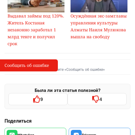
Выдавал займы под 120%.
Осуждённая экс-замглавы
Житель Костаная
управления культуры
незаконно заработал 1
Алматы Наиля Мулюкова
млрд тенге и получил
вышла на свободу
срок
Сообщить об ошибке
Сообщить об опечатке
I
Выделите фрагмент и нажмите «Сообщить об ошибке»
Была ли эта статья полезной?
9
4
Поделиться