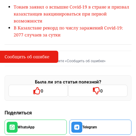
Токаев заявил о вспышке Covid-19 в стране и призвал
казахстанцев вакцинироваться при первой
возможности
В Казахстане рекорд по числу заражений Covid-19:
2077 случаев за сутки
Сообщить об ошибке
Сообщить об опечатке
I
Выделите фрагмент и нажмите «Сообщить об ошибке»
Была ли эта статья полезной?
0
0
Поделиться
WhatsApp
Telegram