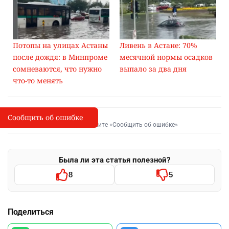
Потопы на улицах Астаны
Ливень в Астане: 70%
после дождя: в Минпроме
месячной нормы осадков
сомневаются, что нужно
выпало за два дня
что-то менять
Сообщить об ошибке
Сообщить об опечатке
I
Выделите фрагмент и нажмите «Сообщить об ошибке»
Была ли эта статья полезной?
8
5
Поделиться