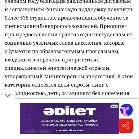
учебном году благодаря заключенным договорам
и соглашениям финансовую поддержку получили
более 538 студентов, продолживших обучение за
счёт компаний-недропользователей. Приоритет
при предоставлении грантов отдают студентам из
социально уязвимых слоев населения, которые
обучаются по образовательным программам,
входящим в перечень приоритетных
специальностей энергетической отрасли,
утвержденный Министерством энергетики. К этой
категории относятся дети-сироты, лица с
инвалидностью, дети, оставшиеся без попечения
родителей, студенты, родители которых имеют
инвалидность или воспитывают детей с
инвалидностью, а также обучающиеся из
неполных и многодетных семей. Кроме того,
университет предоставляет собственные