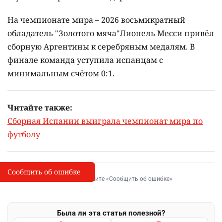
На чемпионате мира – 2026 восьмикратный
обладатель "Золотого мяча"Лионель Месси привёл
сборную Аргентины к серебряным медалям. В
финале команда уступила испанцам с
минимальным счётом 0:1.
Читайте также:
Сборная Испании выиграла чемпионат мира по
футболу
Сообщить об ошибке
Сообщить об опечатке
I
Выделите фрагмент и нажмите «Сообщить об ошибке»
Была ли эта статья полезной?