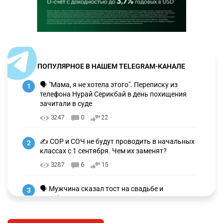
ПОПУЛЯРНОЕ В НАШЕМ TELEGRAM-КАНАЛЕ
🗣 "Мама, я не хотела этого". Переписку из
1
телефона Нурай Серикбай в день похищения
зачитали в суде
3247
0
22
✍️ СОР и СОЧ не будут проводить в начальных
2
классах с 1 сентября. Чем их заменят?
3287
6
15
🗣 Мужчина сказал тост на свадьбе и
3
заработал уголовное дело
3011
11
88