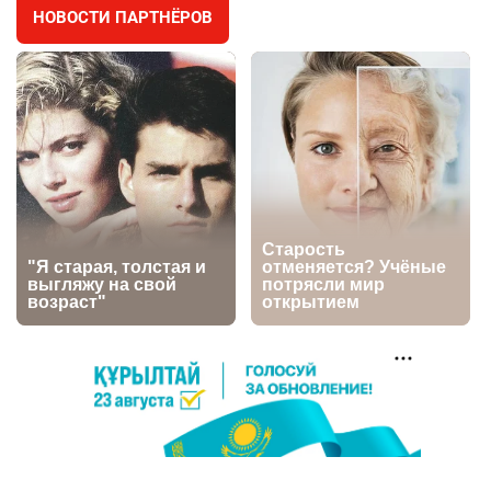
НОВОСТИ ПАРТНЁРОВ
🐏 Скота больше, а мясо дороже. Почему в
4
Казахстане продолжают расти цены на
баранину и конину
2681
5
18
⚠️ Доброе утро, друзья! Предлагаем обзор
5
главных новостей за 4 августа
2794
0
1
🗣Глава государства направил телеграмму
6
соболезнования родным и близким Халық
қаһарманы Ивана Гапича
2773
2
42
🇫🇷 Клуб ПСЖ объявил об открытии своей
7
футбольной академии в Астане
2820
2
40
🚗 Казахстанцев убедили оформить
8