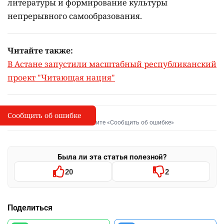
литературы и формирование культуры
непрерывного самообразования.
Читайте также:
В Астане запустили масштабный республиканский
проект "Читающая нация"
Сообщить об ошибке
Сообщить об опечатке
I
Выделите фрагмент и нажмите «Сообщить об ошибке»
Была ли эта статья полезной?
20
2
Поделиться