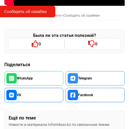
Сообщить об ошибке
Сообщить об опечатке
I
Выделите фрагмент и нажмите «Сообщить об ошибке»
Была ли эта статья полезной?
0
0
Поделиться
WhatsApp
Telegram
VK
Facebook
Ещё по теме
Новости и материалы Informburo.kz по связанным темам