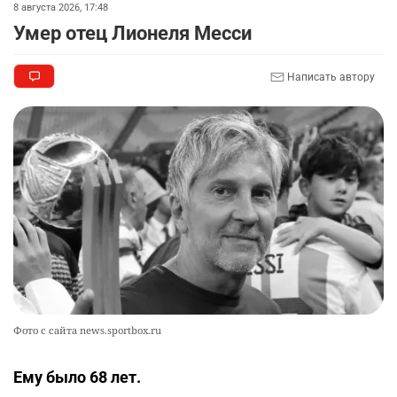
8 августа 2026, 17:48
автокредиты за вознаграждение
Умер отец Лионеля Месси
2744
0
11
Написать автору
🪱 "Мы думаем, что правим миром, но это не
9
так". Как дьявольские черви меняют наше
представление о жизни на Земле
2319
0
12
🦻 Казахстанцы смогут получать слуховые
10
аппараты без инвалидности
2451
2
26
Фото с сайта news.sportbox.ru
Ему было 68 лет.