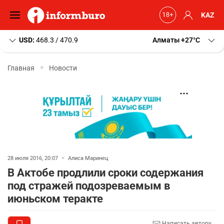
KAZ
USD:
468.3 / 470.9
Алматы
+27
C
Главная
Новости
28 июля 2016, 20:07
•
Алиса Маринец
В Актобе продлили сроки содержания
под стражей подозреваемым в
июньском теракте
Написать автору