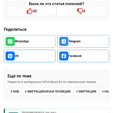
Была ли эта статья полезной?
42
6
Поделиться
WhatsApp
Telegram
VK
Facebook
Ещё по теме
Новости и материалы Informburo.kz по связанным темам
КНБ
МИГРАЦИОННАЯ ПОЛИЦИЯ
МИГРАЦИЯ
НАРУ
ПОДПИШИТЕСЬ НА НАС