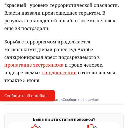
"красный" уровень террористической опасности.
Власти назвали произошедшее терактом. В
результате нападений погибли восемь человек,
ещё 38 пострадали.
Борьба с терроризмом продолжается.
Несколькими днями ранее суд Актобе
санкционировал арест подозреваемого в
пропаганде экстремизма
и троих человек,
подозреваемых
в недонесении
о готовившемся
теракте 5 июня.
Сообщить об ошибке
Сообщить об опечатке
I
Выделите фрагмент и нажмите «Сообщить об ошибке»
Была ли эта статья полезной?
0
0