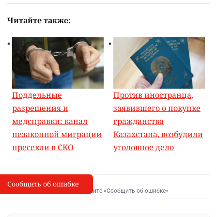
Читайте также:
Поддельные
Против иностранца,
разрешения и
заявившего о покупке
медсправки: канал
гражданства
незаконной миграции
Казахстана, возбудили
пресекли в СКО
уголовное дело
Сообщить об ошибке
Сообщить об опечатке
I
Выделите фрагмент и нажмите «Сообщить об ошибке»