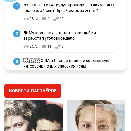
✍️ СОР и СОЧ не будут проводить в начальных
1
классах с 1 сентября. Чем их заменят?
2813
6
12
🗣 Мужчина сказал тост на свадьбе и
2
заработал уголовное дело
2672
11
84
🇺🇸🇯🇵 США и Япония провели совместную
3
интервенцию для спасения иены
2673
1
16
💬 Димаш Кудайберген ответил на критику
4
НОВОСТИ ПАРТНЁРОВ
нового клипа
2705
6
77
⚠️ Доброе утро, друзья! Предлагаем обзор
5
главных новостей за 4 августа
2495
0
1