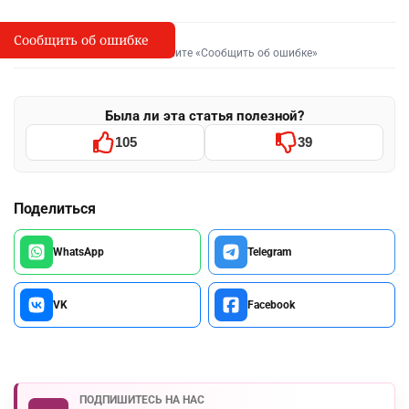
Сообщить об ошибке
Сообщить об опечатке
I
Выделите фрагмент и нажмите «Сообщить об ошибке»
Была ли эта статья полезной?
105
39
Поделиться
WhatsApp
Telegram
VK
Facebook
ПОДПИШИТЕСЬ НА НАС