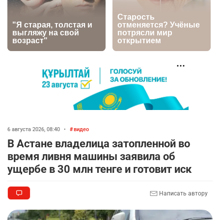
🚗 Казахстанцев убедили оформить
6
автокредиты за вознаграждение
2628
0
11
🇺🇸🇯🇵 США и Япония провели совместную
7
интервенцию для спасения иены
2701
1
16
🤝 Токаев принял главу холдинга "Байтерек"
8
2304
1
21
6 августа 2026, 08:40
•
видео
В Астане владелица затопленной во
🐏 Скота больше, а мясо дороже. Почему в
9
Казахстане продолжают расти цены на
время ливня машины заявила об
баранину и конину
ущербе в 30 млн тенге и готовит иск
2490
5
17
Написать автору
🗣 620 человек освободили из колоний по
10
амнистии