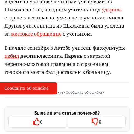
видео с неуравновешенными учителями из
Шымкента. Так, на одном учительница
ударила
старшеклассника, не умеющего умножать числа.
Другая учительница из Шымкента была уволена
за
жестокое обращение
с учеником.
В начале сентября в Актобе учитель физкультуры
избил
десятиклассника. Парень с закрытой
черепно-мозговой травмой и сотрясением
головного мозга был доставлен в больницу.
Сообщить об ошибке
Сообщить об опечатке
I
Выделите фрагмент и нажмите «Сообщить об ошибке»
Была ли эта статья полезной?
0
0