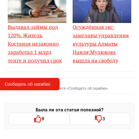
Выдавал займы под
Осуждённая экс-
120%. Житель
замглавы управления
Костаная незаконно
культуры Алматы
заработал 1 млрд
Наиля Мулюкова
тенге и получил срок
вышла на свободу
Сообщить об ошибке
Сообщить об опечатке
I
Выделите фрагмент и нажмите «Сообщить об ошибке»
Была ли эта статья полезной?
9
3