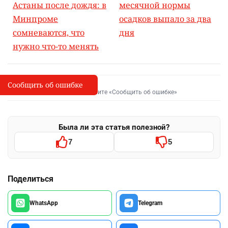
Астаны после дождя: в
месячной нормы
Минпроме
осадков выпало за два
сомневаются, что
дня
нужно что-то менять
Сообщить об ошибке
Сообщить об опечатке
I
Выделите фрагмент и нажмите «Сообщить об ошибке»
Была ли эта статья полезной?
7
5
Поделиться
WhatsApp
Telegram