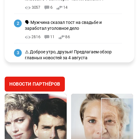
3057
6
14
🗣 Мужчина сказал тост на свадьбе и
2
заработал уголовное дело
2816
11
86
⚠️ Доброе утро, друзья! Предлагаем обзор
3
главных новостей за 4 августа
2636
0
1
🗣Глава государства направил телеграмму
4
НОВОСТИ ПАРТНЁРОВ
соболезнования родным и близким Халық
қаһарманы Ивана Гапича
2663
2
42
🇫🇷 Клуб ПСЖ объявил об открытии своей
5
футбольной академии в Астане
2656
2
39