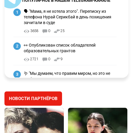
ПОПУЛЯРНОЕ В НАШЕМ TELEGRAM-КАНАЛЕ
🗣 "Мама, я не хотела этого". Переписку из
1
телефона Нурай Серикбай в день похищения
зачитали в суде
3658
0
25
👀 Опубликован список обладателей
2
образовательных грантов
2721
0
9
🪱 "Мы думаем, что правим миром, но это не
3
так". Как дьявольские черви меняют наше
представление о жизни на Земле
2704
0
13
НОВОСТИ ПАРТНЁРОВ
💬 Прокуроры подали в суд ходатайство о
4
смягчении наказания для журналистки
Александры Алёховой
2614
0
29