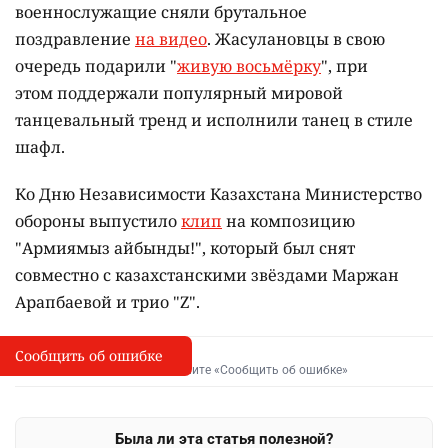
военнослужащие сняли брутальное
поздравление
на видео
. Жасулановцы в свою
очередь подарили "
живую восьмёрку
", при
этом поддержали популярный мировой
танцевальный тренд и исполнили танец в стиле
шафл.
Ко Дню Независимости Казахстана Министерство
обороны выпустило
клип
на композицию
"Армиямыз айбынды!", который был снят
совместно с казахстанскими звёздами Маржан
Арапбаевой и трио "Z".
Сообщить об ошибке
Сообщить об опечатке
I
Выделите фрагмент и нажмите «Сообщить об ошибке»
Была ли эта статья полезной?