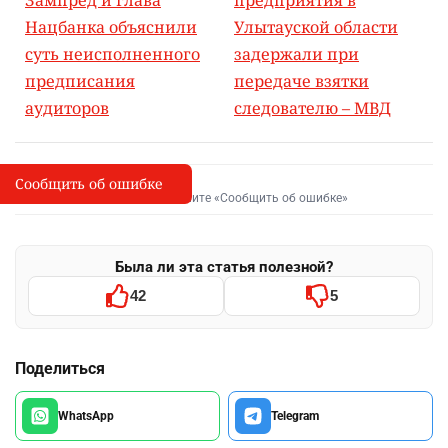
Нацбанка объяснили
Улытауской области
суть неисполненного
задержали при
предписания
передаче взятки
аудиторов
следователю – МВД
Сообщить об ошибке
Сообщить об опечатке
I
Выделите фрагмент и нажмите «Сообщить об ошибке»
Была ли эта статья полезной?
42
5
Поделиться
WhatsApp
Telegram