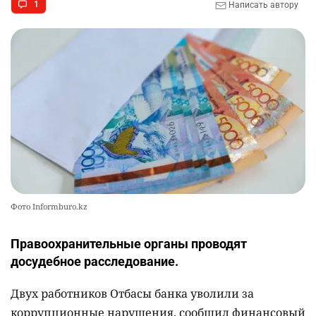
1
2601
1
26
Написать автору
Жителя Костанайской области осудили за
10
установку Sim-Box
2553
0
26
Фото Informburo.kz
Правоохранительные органы проводят
досудебное расследование.
Двух работников Отбасы банка уволили за
коррупционные нарушения, сообщил финансовый