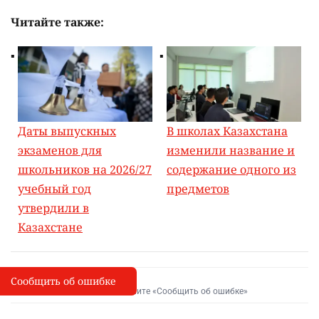
Читайте также:
Даты выпускных
В школах Казахстана
экзаменов для
изменили название и
школьников на 2026/27
содержание одного из
учебный год
предметов
утвердили в
Казахстане
Сообщить об ошибке
Сообщить об опечатке
I
Выделите фрагмент и нажмите «Сообщить об ошибке»