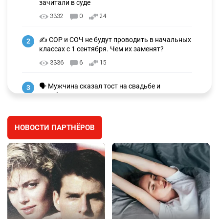
зачитали в суде
3332
0
24
✍️ СОР и СОЧ не будут проводить в начальных
2
классах с 1 сентября. Чем их заменят?
3336
6
15
🗣 Мужчина сказал тост на свадьбе и
3
заработал уголовное дело
3039
11
88
НОВОСТИ ПАРТНЁРОВ
🐏 Скота больше, а мясо дороже. Почему в
4
Казахстане продолжают расти цены на
баранину и конину
2736
5
18
⚠️ Доброе утро, друзья! Предлагаем обзор
5
главных новостей за 4 августа
2825
0
1