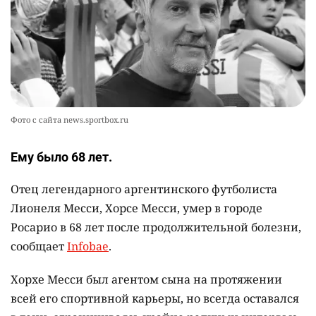
💬 Прокуроры подали в суд ходатайство о
10
смягчении наказания для журналистки
Александры Алёховой
2365
0
29
Фото с сайта news.sportbox.ru
Ему было 68 лет.
Отец легендарного аргентинского футболиста
Лионеля Месси, Хорсе Месси, умер в городе
Росарио в 68 лет после продолжительной болезни,
сообщает
Infobae
.
Хорхе Месси был агентом сына на протяжении
всей его спортивной карьеры, но всегда оставался