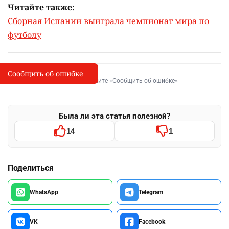
Читайте также:
Сборная Испании выиграла чемпионат мира по
футболу
Сообщить об ошибке
Сообщить об опечатке
I
Выделите фрагмент и нажмите «Сообщить об ошибке»
Была ли эта статья полезной?
14
1
Поделиться
WhatsApp
Telegram
VK
Facebook