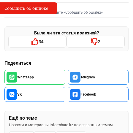
Сообщить об ошибке
Сообщить об опечатке
I
Выделите фрагмент и нажмите «Сообщить об ошибке»
Была ли эта статья полезной?
34
2
Поделиться
WhatsApp
Telegram
VK
Facebook
Ещё по теме
Новости и материалы Informburo.kz по связанным темам