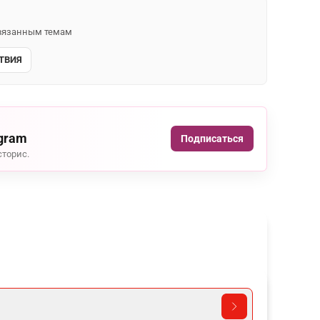
 связанным темам
ТВИЯ
agram
Подписаться
сторис.