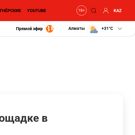
ТНЁРСКИЕ
YOUTUBE
KAZ
Алматы
+31
C
Прямой эфир
лощадке в