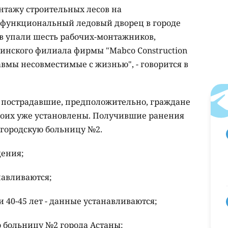
нтажу строительных лесов на
офункциональный ледовый дворец в городе
ов упали шесть рабочих-монтажников,
инского филиала фирмы "Mabco Construction
равмы несовместимые с жизнью", - говорится в
 пострадавшие, предположительно, граждане
роих уже установлены. Получившие ранения
городскую больницу №2.
дения;
навливаются;
 40-45 лет - данные устанавливаются;
 больницу №2 города Астаны: