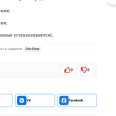
ения;
ния;
данные устанавливаются);
ент и нажмите
Ctrl+Enter
0
0
VK
Facebook