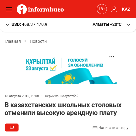
KAZ
USD:
468.3 / 470.9
Алматы
+20
C
Главная
Новости
18 августа 2015, 19:08
•
Серикжан Маулетбай
В казахстанских школьных столовых
отменили высокую арендную плату
Написать автору