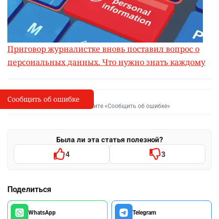
Приговор журналистке вновь поставил вопрос о
персональных данных. Что нужно знать каждому
Сообщить об ошибке
Сообщить об опечатке
I
Выделите фрагмент и нажмите «Сообщить об ошибке»
Была ли эта статья полезной?
4
3
Поделиться
WhatsApp
Telegram