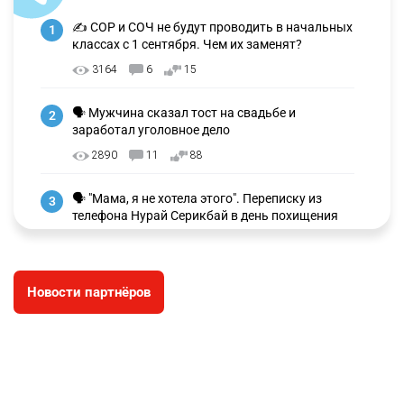
✍️ СОР и СОЧ не будут проводить в начальных
1
классах с 1 сентября. Чем их заменят?
3164
6
15
🗣 Мужчина сказал тост на свадьбе и
2
заработал уголовное дело
2890
11
88
🗣 "Мама, я не хотела этого". Переписку из
3
телефона Нурай Серикбай в день похищения
зачитали в суде
2899
0
19
Новости партнёров
⚠️ Доброе утро, друзья! Предлагаем обзор
4
главных новостей за 4 августа
2707
0
1
🗣Глава государства направил телеграмму
5