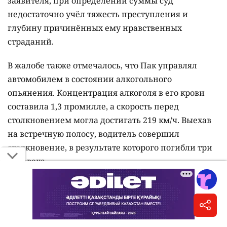
заявителя, при определении суммы суд
недостаточно учёл тяжесть преступления и
глубину причинённых ему нравственных
страданий.
В жалобе также отмечалось, что Пак управлял
автомобилем в состоянии алкогольного
опьянения. Концентрация алкоголя в его крови
составила 1,3 промилле, а скорость перед
столкновением могла достигать 219 км/ч. Выехав
на встречную полосу, водитель совершил
столкновение, в результате которого погибли три
человека.
Апелляционная коллегия пришла к выводу, что
первая инстанция исследовала взаимоотношения
потерпевшего с дочерью. После развода
родителей в 2018 году девушка проживала с