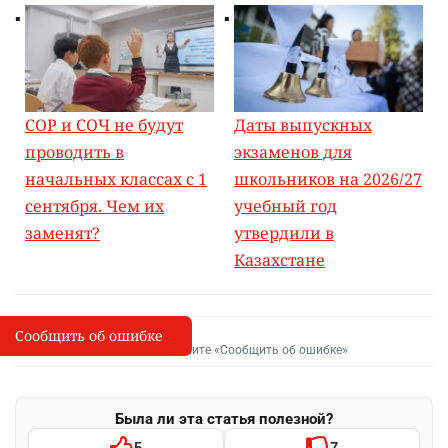
СОР и СОЧ не будут
Даты выпускных
проводить в
экзаменов для
начальных классах с 1
школьников на 2026/27
сентября. Чем их
учебный год
заменят?
утвердили в
Казахстане
Сообщить об ошибке
Сообщить об опечатке
I
Выделите фрагмент и нажмите «Сообщить об ошибке»
Была ли эта статья полезной?
5
7