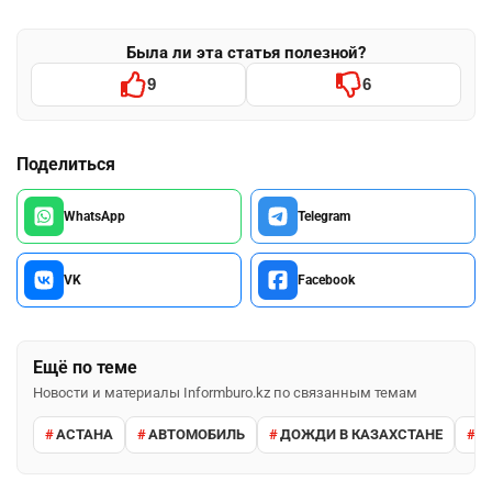
Была ли эта статья полезной?
9
6
Поделиться
WhatsApp
Telegram
VK
Facebook
Ещё по теме
Новости и материалы Informburo.kz по связанным темам
АСТАНА
АВТОМОБИЛЬ
ДОЖДИ В КАЗАХСТАНЕ
М