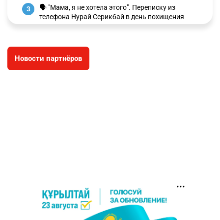
🗣 "Мама, я не хотела этого". Переписку из
3
телефона Нурай Серикбай в день похищения
зачитали в суде
2870
0
19
Новости партнёров
⚠️ Доброе утро, друзья! Предлагаем обзор
4
главных новостей за 4 августа
2700
0
1
🗣Глава государства направил телеграмму
5
соболезнования родным и близким Халық
қаһарманы Ивана Гапича
2706
2
42
🇫🇷 Клуб ПСЖ объявил об открытии своей
6
футбольной академии в Астане
2726
2
39
🚗 Казахстанцев убедили оформить
7