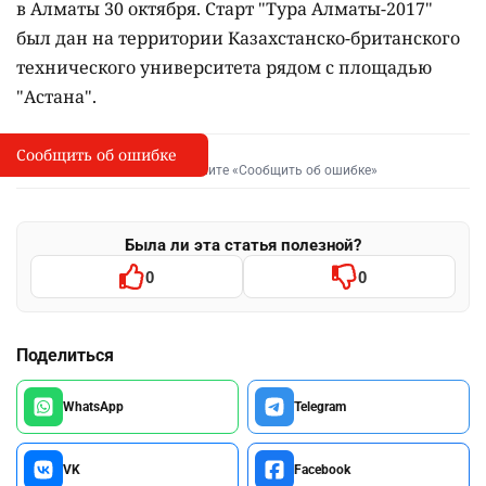
в Алматы 30 октября. Старт "Тура Алматы-2017"
был дан на территории Казахстанско-британского
технического университета рядом с площадью
"Астана".
Сообщить об ошибке
Сообщить об опечатке
I
Выделите фрагмент и нажмите «Сообщить об ошибке»
Была ли эта статья полезной?
0
0
Поделиться
WhatsApp
Telegram
VK
Facebook