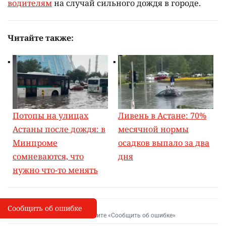
водителям
на случай сильного дождя в городе.
Читайте также:
Потопы на улицах
Ливень в Астане: 70%
Астаны после дождя: в
месячной нормы
Минпроме
осадков выпало за два
сомневаются, что
дня
нужно что-то менять
Сообщить об ошибке
Сообщить об опечатке
I
Выделите фрагмент и нажмите «Сообщить об ошибке»