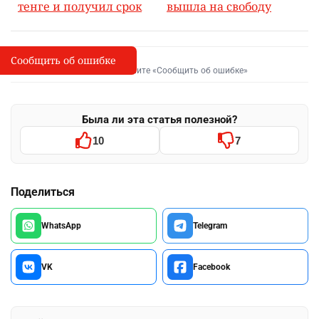
тенге и получил срок
вышла на свободу
Сообщить об ошибке
Сообщить об опечатке
I
Выделите фрагмент и нажмите «Сообщить об ошибке»
Была ли эта статья полезной?
10
7
Поделиться
WhatsApp
Telegram
VK
Facebook