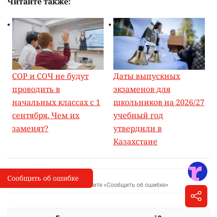
Читайте также:
СОР и СОЧ не будут
Даты выпускных
проводить в
экзаменов для
начальных классах с 1
школьников на 2026/27
сентября. Чем их
учебный год
заменят?
утвердили в
Казахстане
Сообщить об ошибке
Сообщить об опечатке
I
Выделите фрагмент и нажмите «Сообщить об ошибке»