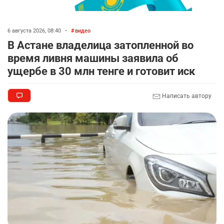
автокредиты за вознаграждение
2696
0
11
6 августа 2026, 08:40
•
видео
💻 В школах Казахстана изменили название и
8
В Астане владелица затопленной во
содержание некоторых предметов
время ливня машины заявила об
2327
3
17
ущербе в 30 млн тенге и готовит иск
🏇 В Астане наказали мужчину, который ездил
9
Написать автору
верхом на лошади
2305
2
37
🤝 Токаев принял главу холдинга "Байтерек"
10
2363
1
22