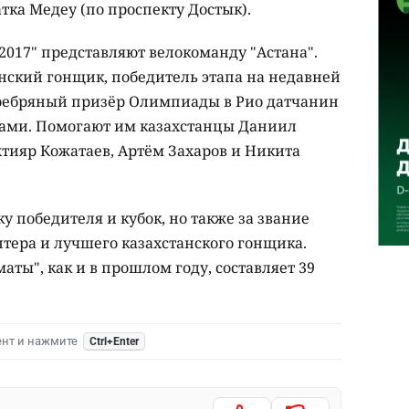
тка Медеу (по проспекту Достык).
2017" представляют велокоманду "Астана".
ский гонщик, победитель этапа на недавней
еребряный призёр Олимпиады в Рио датчанин
нами. Помогают им казахстанцы Даниил
тияр Кожатаев, Артём Захаров и Никита
ку победителя и кубок, но также за звание
тера и лучшего казахстанского гонщика.
ты", как и в прошлом году, составляет 39
ент и нажмите
Ctrl+Enter