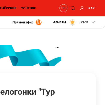
ТНЁРСКИЕ
YOUTUBE
KAZ
Алматы
+24
C
Прямой эфир
елогонки "Тур