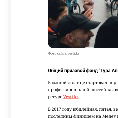
Фото сайта vesti.kz
Общий призовой фонд "Тура Ал
В южной столице стартовал пе
профессиональной шоссейная ве
ресурс
Vesti.kz
.
В 2017 году юбилейная, пятая, 
последним финишем на Медеу и 