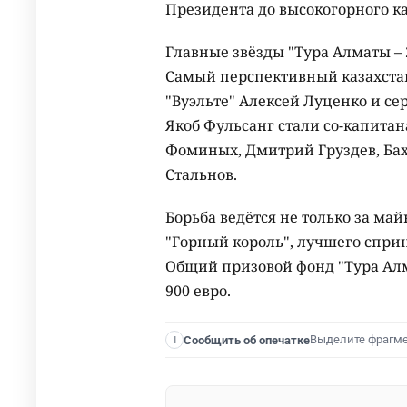
Президента до высокогорного ка
Главные звёзды "Тура Алматы – 
Самый перспективный казахстан
"Вуэльте" Алексей Луценко и с
Якоб Фульсанг стали со-капита
Фоминых, Дмитрий Груздев, Бах
Стальнов.
Борьба ведётся не только за май
"Горный король", лучшего сприн
Общий призовой фонд "Тура Алма
900 евро.
Выделите фрагм
Сообщить об опечатке
I