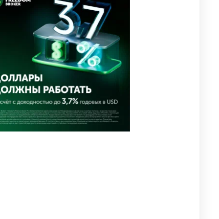
🗣 Мужчина сказал тост на
3
свадьбе и заработал
уголовное дело
3002
11
88
🐏 Скота больше, а мясо
4
дороже. Почему в
Казахстане продолжают
расти цены на баранину и
конину
2675
5
18
⚠️ Доброе утро, друзья!
5
Предлагаем обзор главных
новостей за 4 августа
2784
0
1
🗣Глава государства
6
направил телеграмму
соболезнования родным и
близким Халық қаһарманы