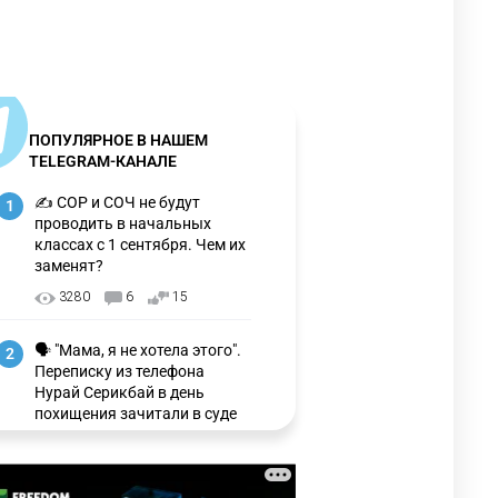
ПОПУЛЯРНОЕ В НАШЕМ
TELEGRAM-КАНАЛЕ
✍️ СОР и СОЧ не будут
1
проводить в начальных
классах с 1 сентября. Чем их
заменят?
3280
6
15
🗣 "Мама, я не хотела этого".
2
Переписку из телефона
Нурай Серикбай в день
похищения зачитали в суде
3227
0
22