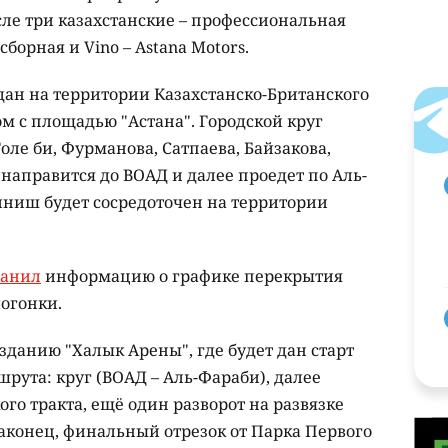
сле три казахстанские – профессиональная
борная и Vino – Astana Motors.
 дан на территории Казахстанско-Британского
м с площадью "Астана". Городской круг
оле би, Фурманова, Сатпаева, Байзакова,
 направится до ВОАД и далее проедет по Аль-
ниш будет сосредоточен на территории
ранил
информацию о графике перекрытия
логонки.
 зданию "Халык Арены", где будет дан старт
шрута: круг (ВОАД – Аль-Фараби), далее
ого тракта, ещё один разворот на развязке
аконец, финальный отрезок от Парка Первого