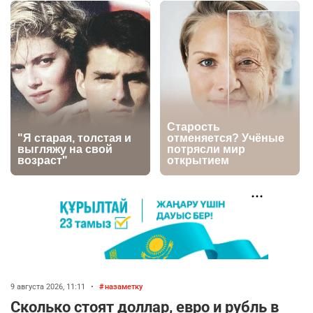
баранину и конину
2781
5
18
🏠 Оправданному пастуху из Актобе подарили
5
квартиру
2581
7
74
⚠️ Доброе утро, друзья! Предлагаем обзор
6
главных новостей за 4 августа
2852
0
1
🗣Глава государства направил телеграмму
7
соболезнования родным и близким Халық
қаһарманы Ивана Гапича
2813
2
42
👀 Опубликован список обладателей
8
9 августа 2026, 11:11
•
назаметку
образовательных грантов
Сколько стоят доллар, евро и рубль в
2474
0
9