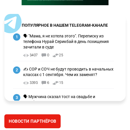
ПОПУЛЯРНОЕ В НАШЕМ TELEGRAM-КАНАЛЕ
🗣 "Мама, я не хотела этого". Переписку из
1
телефона Нурай Серикбай в день похищения
зачитали в суде
3407
0
25
✍️ СОР и СОЧ не будут проводить в начальных
2
классах с 1 сентября. Чем их заменят?
3393
6
15
🗣 Мужчина сказал тост на свадьбе и
3
заработал уголовное дело
3073
11
88
НОВОСТИ ПАРТНЁРОВ
🐏 Скота больше, а мясо дороже. Почему в
4
Казахстане продолжают расти цены на