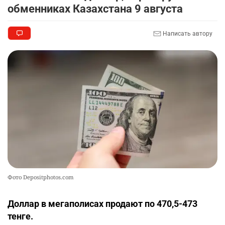
обменниках Казахстана 9 августа
⚠️ Ни о какой безопасности для Казахстана от
9
атак дронов говорить не приходится
Написать автору
2363
1
25
🪱 "Мы думаем, что правим миром, но это не
10
так". Как дьявольские черви меняют наше
представление о жизни на Земле
2461
0
13
Фото Depositphotos.com
Доллар в мегаполисах продают по 470,5-473
тенге.