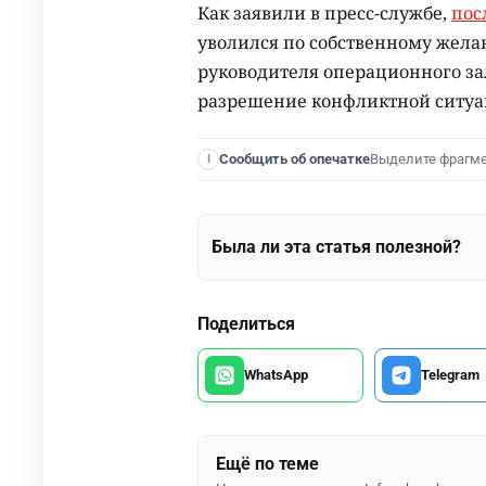
Как заявили в пресс-службе,
пос
уволился по собственному желан
руководителя операционного за
разрешение конфликтной ситуац
Выделите фрагм
Сообщить об опечатке
I
Была ли эта статья полезной?
Поделиться
WhatsApp
Telegram
Ещё по теме