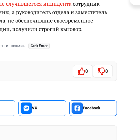
ле случившегося инцидента
сотрудник
ию, а руководитель отдела и заместитель
ла, не обеспечившие своевременное
ии, получили строгий выговор.
ент и нажмите
Ctrl+Enter
0
0
VK
Facebook