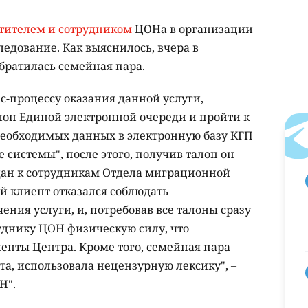
тителем и сотрудником
ЦОНа в организации
едование. Как выяснилось, вчера в
братилась семейная пара.
с-процессу оказания данной услуги,
он Единой электронной очереди и пройти к
необходимых данных в электронную базу КГП
истемы", после этого, получив талон он
дан к сотрудникам Отдела миграционной
 клиент отказался соблюдать
ния услуги, и, потребовав все талоны сразу
руднику ЦОН физическую силу, что
енты Центра. Кроме того, семейная пара
та, использовала нецензурную лексику", –
Н".