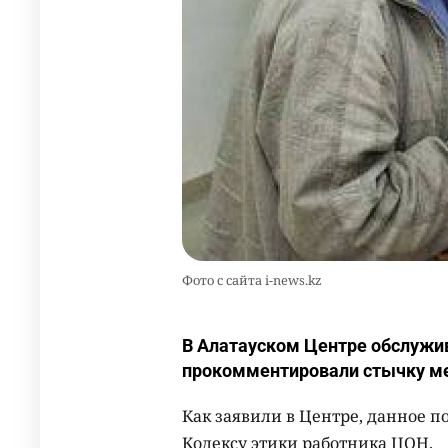
Фото с сайта i-news.kz
В Алатауском Центре обслужи
прокомментировали стычку ме
Как заявили в Центре, данное п
Кодексу этики работника ЦОН.