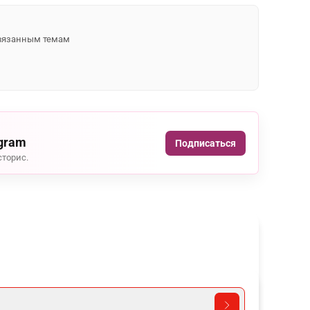
 связанным темам
agram
Подписаться
сторис.