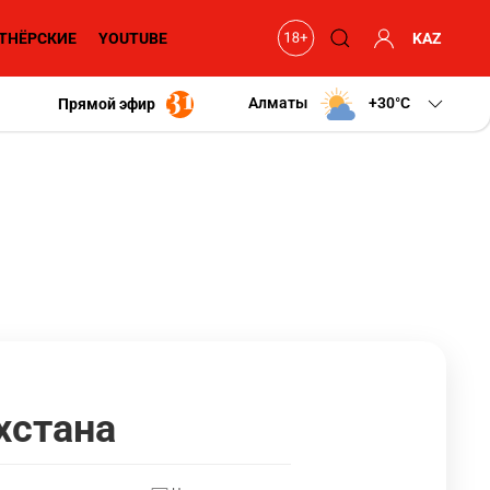
ТНЁРСКИЕ
YOUTUBE
KAZ
Алматы
+30
C
Прямой эфир
хстана