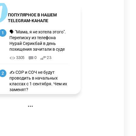
ПОПУЛЯРНОЕ В НАШЕМ
TELEGRAM-КАНАЛЕ
🗣 "Мама, я не хотела этого".
1
Переписку из телефона
Нурай Серикбай в день
похищения зачитали в суде
3305
0
23
✍️ СОР и СОЧ не будут
2
проводить в начальных
классах с 1 сентября. Чем их
заменят?
3321
6
15
🗣 Мужчина сказал тост на
3
свадьбе и заработал
уголовное дело
3030
11
88