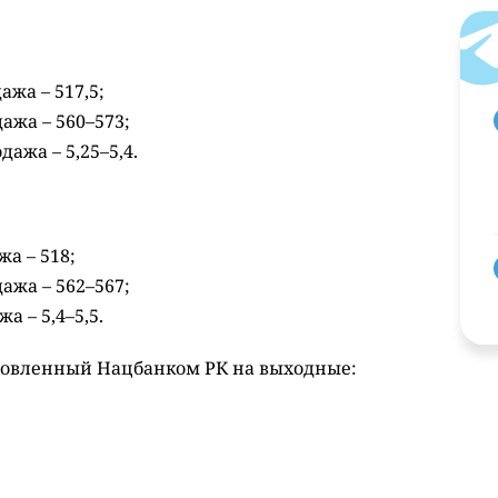
ажа – 517,5;
дажа – 560–573;
дажа – 5,25–5,4.
жа – 518;
дажа – 562–567;
а – 5,4–5,5.
новленный Нацбанком РК на выходные: