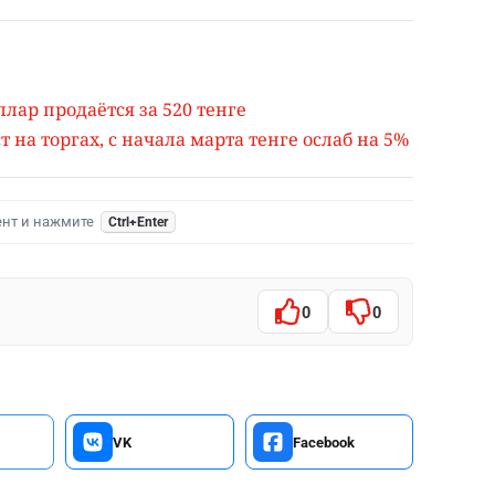
лар продаётся за 520 тенге
 на торгах, с начала марта тенге ослаб на 5%
ент и нажмите
Ctrl+Enter
0
0
VK
Facebook