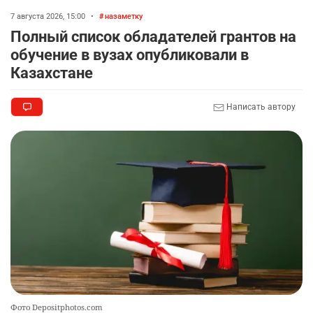
содержание некоторых предметов
7 августа 2026, 15:00
•
назаметку
2359
3
18
Полный список обладателей грантов на
обучение в вузах опубликовали в
🏇 В Астане наказали мужчину, который ездил
9
Казахстане
верхом на лошади
2324
2
37
Написать автору
📹 В семи турмаршрутах Бурабая
10
устанавливают поворотные камеры с
видеоаналитикой
2319
1
21
Фото Depositphotos.com