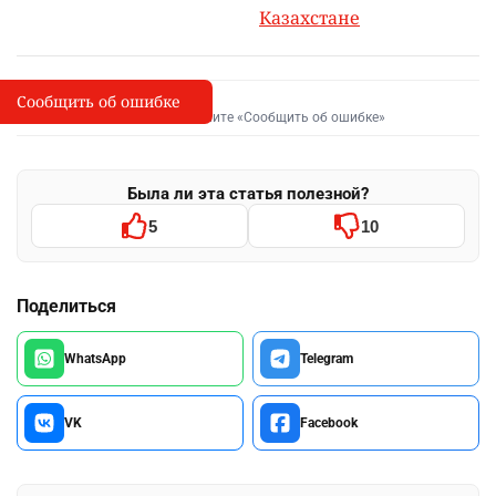
Казахстане
Сообщить об ошибке
Сообщить об опечатке
I
Выделите фрагмент и нажмите «Сообщить об ошибке»
Была ли эта статья полезной?
5
10
Поделиться
WhatsApp
Telegram
VK
Facebook