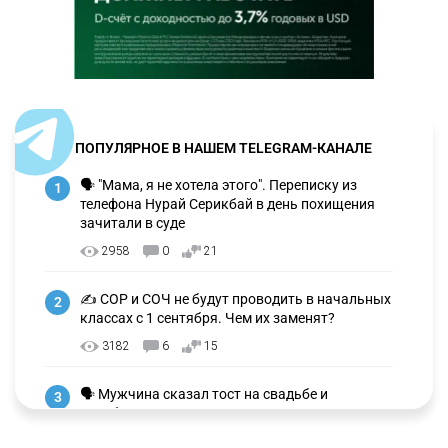
ПОПУЛЯРНОЕ В НАШЕМ TELEGRAM-КАНАЛЕ
🗣 "Мама, я не хотела этого". Переписку из
1
телефона Нурай Серикбай в день похищения
зачитали в суде
2958
0
21
✍️ СОР и СОЧ не будут проводить в начальных
2
классах с 1 сентября. Чем их заменят?
3182
6
15
🗣 Мужчина сказал тост на свадьбе и
3
заработал уголовное дело
2909
11
88