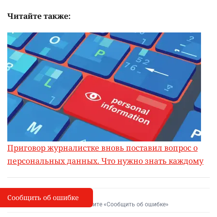
Читайте также:
Приговор журналистке вновь поставил вопрос о
персональных данных. Что нужно знать каждому
Сообщить об ошибке
Сообщить об опечатке
I
Выделите фрагмент и нажмите «Сообщить об ошибке»