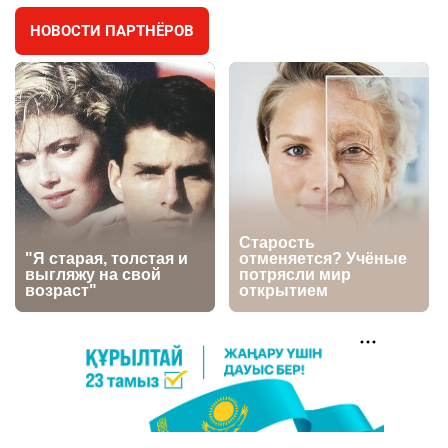
НОВОСТИ ПАРТНЁРОВ
⚠️ Доброе утро, друзья! Предлагаем обзор
4
главных новостей за 4 августа
2725
0
1
🗣Глава государства направил телеграмму
5
соболезнования родным и близким Халық
қаһарманы Ивана Гапича
2721
2
42
🇫🇷 Клуб ПСЖ объявил об открытии своей
6
футбольной академии в Астане
2758
2
39
🚗 Казахстанцев убедили оформить
7
автокредиты за вознаграждение
2704
0
11
💻 В школах Казахстана изменили название и
8