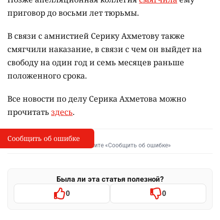
приговор до восьми лет тюрьмы.
В связи с амнистией Серику Ахметову также
смягчили наказание, в связи с чем он выйдет на
свободу на один год и семь месяцев раньше
положенного срока.
Все новости по делу Серика Ахметова можно
прочитать
здесь
.
Сообщить об ошибке
Сообщить об опечатке
I
Выделите фрагмент и нажмите «Сообщить об ошибке»
Была ли эта статья полезной?
0
0