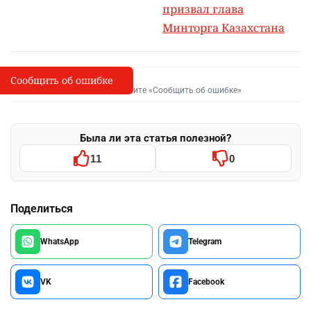
призвал глава
Минторга Казахстана
Сообщить об ошибке
Сообщить об опечатке
I
Выделите фрагмент и нажмите «Сообщить об ошибке»
Была ли эта статья полезной?
11
0
Поделиться
WhatsApp
Telegram
VK
Facebook