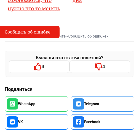
нужно что-то менять
Сообщить об ошибке
Сообщить об опечатке
I
Выделите фрагмент и нажмите «Сообщить об ошибке»
Была ли эта статья полезной?
4
4
Поделиться
WhatsApp
Telegram
VK
Facebook