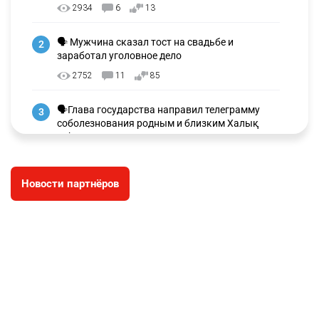
2934
6
13
🗣 Мужчина сказал тост на свадьбе и
2
заработал уголовное дело
2752
11
85
🗣Глава государства направил телеграмму
3
соболезнования родным и близким Халық
қаһарманы Ивана Гапича
2618
2
42
Новости партнёров
🇫🇷 Клуб ПСЖ объявил об открытии своей
4
футбольной академии в Астане
2629
2
39
🇺🇸🇯🇵 США и Япония провели совместную
5
интервенцию для спасения иены
2686
1
16