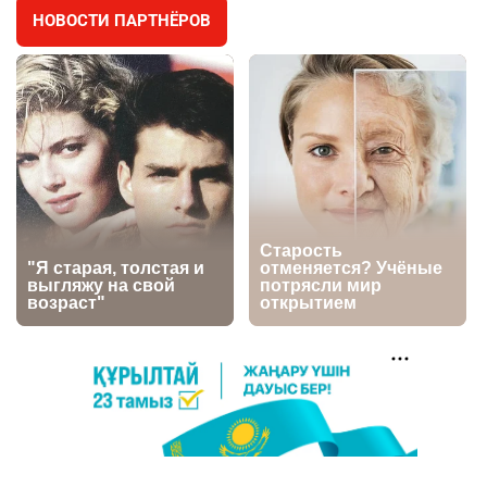
НОВОСТИ ПАРТНЁРОВ
⚠️ Доброе утро, друзья! Предлагаем обзор
4
главных новостей за 4 августа
2680
0
1
🗣Глава государства направил телеграмму
5
соболезнования родным и близким Халық
қаһарманы Ивана Гапича
2690
2
42
🇫🇷 Клуб ПСЖ объявил об открытии своей
6
футбольной академии в Астане
2686
2
39
🚗 Казахстанцев убедили оформить
7
автокредиты за вознаграждение
2679
0
11
🤝 Токаев принял главу холдинга "Байтерек"
8