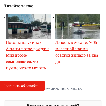
Читайте также:
Потопы на улицах
Ливень в Астане: 70%
Астаны после дождя: в
месячной нормы
Минпроме
осадков выпало за два
сомневаются, что
дня
нужно что-то менять
Сообщить об ошибке
Сообщить об опечатке
I
Выделите фрагмент и нажмите «Сообщить об ошибке»
Была ли эта статья полезной?