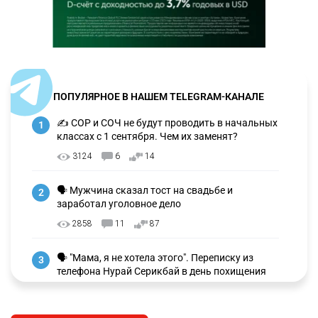
ПОПУЛЯРНОЕ В НАШЕМ TELEGRAM-КАНАЛЕ
✍️ СОР и СОЧ не будут проводить в начальных
1
классах с 1 сентября. Чем их заменят?
3124
6
14
🗣 Мужчина сказал тост на свадьбе и
2
заработал уголовное дело
2858
11
87
🗣 "Мама, я не хотела этого". Переписку из
3
телефона Нурай Серикбай в день похищения
зачитали в суде
2653
0
18