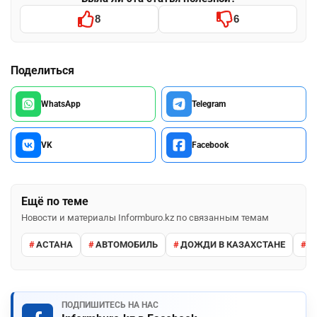
8
6
Поделиться
WhatsApp
Telegram
VK
Facebook
Ещё по теме
Новости и материалы Informburo.kz по связанным темам
АСТАНА
АВТОМОБИЛЬ
ДОЖДИ В КАЗАХСТАНЕ
М
ПОДПИШИТЕСЬ НА НАС