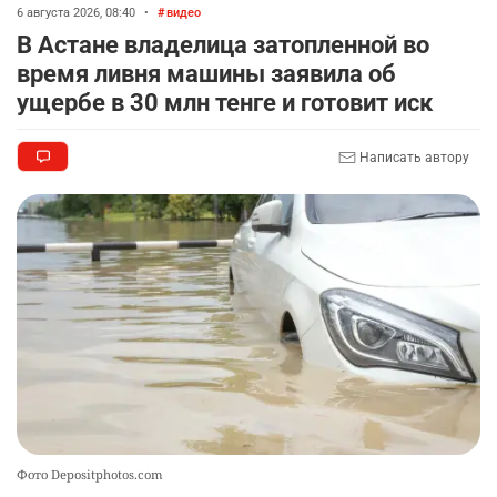
2343
1
22
6 августа 2026, 08:40
•
видео
В Астане владелица затопленной во
🤔 "Буллинг никуда не исчез". Что показала
9
время ливня машины заявила об
экспертная оценка госпрограммы "ДосболLike"
ущербе в 30 млн тенге и готовит иск
2315
2
14
Написать автору
🐏 Скота больше, а мясо дороже. Почему в
10
Казахстане продолжают расти цены на
баранину и конину
2539
5
17
Фото Depositphotos.com