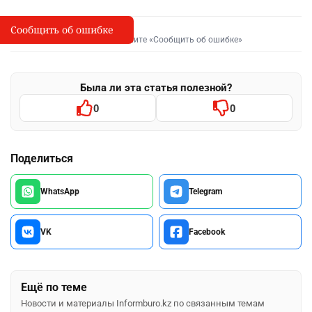
Сообщить об ошибке
Сообщить об опечатке
I
Выделите фрагмент и нажмите «Сообщить об ошибке»
Была ли эта статья полезной?
0
0
Поделиться
WhatsApp
Telegram
VK
Facebook
Ещё по теме
Новости и материалы Informburo.kz по связанным темам