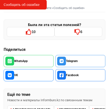
Сообщить об ошибке
Сообщить об опечатке
I
Выделите фрагмент и нажмите «Сообщить об ошибке»
Была ли эта статья полезной?
10
6
Поделиться
WhatsApp
Telegram
VK
Facebook
Ещё по теме
Новости и материалы Informburo.kz по связанным темам