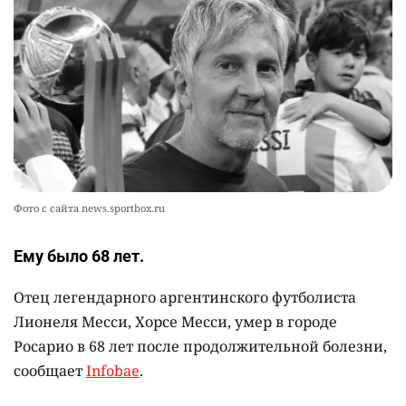
2403
0
13
💬 Прокуроры подали в суд ходатайство о
10
смягчении наказания для журналистки
Александры Алёховой
2374
0
29
Фото с сайта news.sportbox.ru
Ему было 68 лет.
Отец легендарного аргентинского футболиста
Лионеля Месси, Хорсе Месси, умер в городе
Росарио в 68 лет после продолжительной болезни,
сообщает
Infobae
.