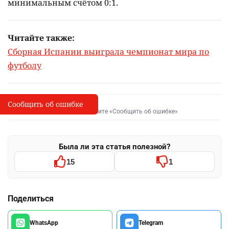
минимальным счётом 0:1.
Читайте также:
Сборная Испании выиграла чемпионат мира по
футболу
Сообщить об ошибке
Сообщить об опечатке
I
Выделите фрагмент и нажмите «Сообщить об ошибке»
Была ли эта статья полезной?
15
1
Поделиться
WhatsApp
Telegram