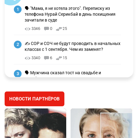
🗣 "Мама, я не хотела этого". Переписку из
1
телефона Нурай Серикбай в день похищения
зачитали в суде
3346
0
25
✍️ СОР и СОЧ не будут проводить в начальных
2
классах с 1 сентября. Чем их заменят?
3340
6
15
🗣 Мужчина сказал тост на свадьбе и
3
заработал уголовное дело
3041
11
88
НОВОСТИ ПАРТНЁРОВ
🐏 Скота больше, а мясо дороже. Почему в
4
Казахстане продолжают расти цены на
баранину и конину
2741
5
18
⚠️ Доброе утро, друзья! Предлагаем обзор