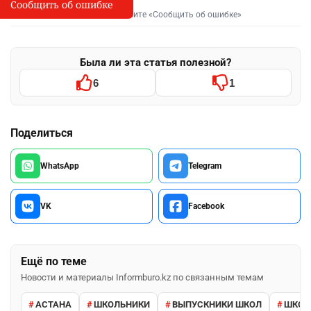
Сообщить об ошибке
Сообщить об опечатке
I
Выделите фрагмент и нажмите «Сообщить об ошибке»
Была ли эта статья полезной?
6
1
Поделиться
WhatsApp
Telegram
VK
Facebook
Ещё по теме
Новости и материалы Informburo.kz по связанным темам
АСТАНА
ШКОЛЬНИКИ
ВЫПУСКНИКИ ШКОЛ
ШКО