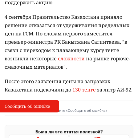
поддержать акцию.
4 сентября Правительство Казахстана приняло
решение отказаться от удерживания предельных
цен на ГСМ. По словам первого заместитея
премьер-министра РК Бакытжана Сагинтаева, "в
связи с переходом к плавающему курсу тенге
возникли некоторые
сложности
на рынке горюче-
смазочных материалов".
После этого заявления цены на заправках
Казахстана подскочили до
130 тенге
за литр АИ-92.
Сообщить об ошибке
Сообщить об опечатке
I
Выделите фрагмент и нажмите «Сообщить об ошибке»
Была ли эта статья полезной?