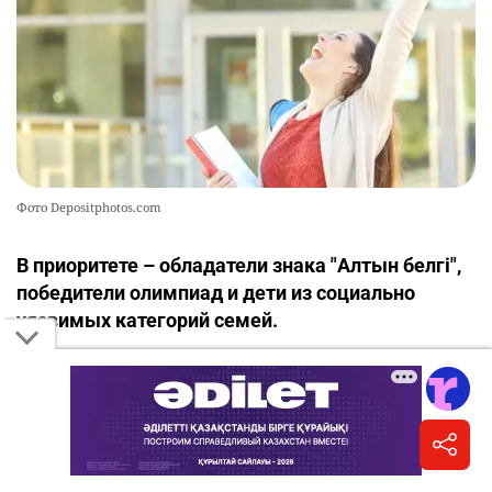
Фото Depositphotos.com
В приоритете – обладатели знака "Алтын белгі",
победители олимпиад и дети из социально
уязвимых категорий семей.
Помимо государственных образовательных
грантов, выделяемых за счет республиканского
бюджета и средств местных исполнительных
органов, высшие учебные заведения Казахстана
предоставляют абитуриентам собственные