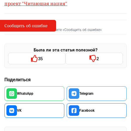
проект "Читающая нация"
Сообщить об ошибке
Сообщить об опечатке
I
Выделите фрагмент и нажмите «Сообщить об ошибке»
Была ли эта статья полезной?
35
2
Поделиться
WhatsApp
Telegram
VK
Facebook